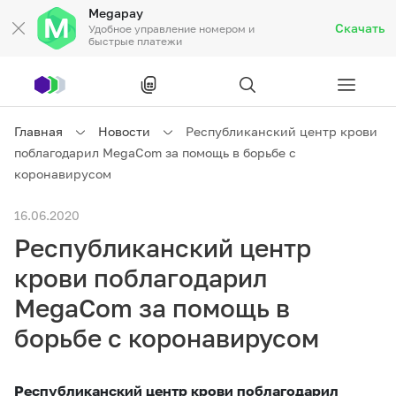
Megapay
Скачать
Удобное управление номером и
быстрые платежи
Рус
/
Кырг
Главная
Новости
Республиканский центр крови
поблагодарил MegaCom за помощь в борьбе с
Частным клиентам
коронавирусом
16.06.2020
Частным клиентам
Связь
Республиканский центр
Бизнесу
крови поблагодарил
MegaCom за помощь в
Тарифы
Акции
Роуминг
борьбе с коронавирусом
Республиканский центр крови поблагодарил