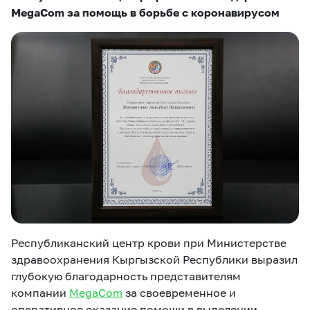
eSIM
M2M
MegaCom за помощь в борьбе с коронавирусом
Услуги
Компания
Все услуги
Развлечения
Соц.сети
Сервисы
О нас
Новости
Работа в MEGA
Звонки и SMS
Подбор номера
Доставка SIM
Карта офисов и
MegaTV
MegaPay
MegaKassa
Партнерам
покрытие
Республиканский центр крови при Министерстве
здравоохранения Кыргызской Республики выразил
глубокую благодарность представителям
компании
MegaCom
за своевременное и
оперативное оказание помощи в выделении