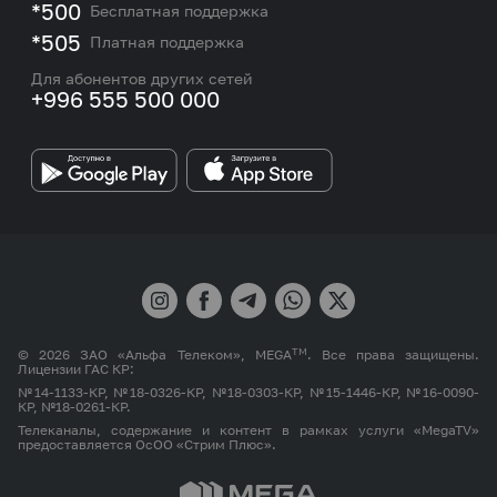
M2M
*500
Бесплатная поддержка
Карта покрытия сети и центров обслуживания
Подбор номера
*505
Платная поддержка
Контакты сотрудников отдела по работе с
Работа в MEGA
корпоративными и VIP клиентами
Для абонентов других сетей
+996 555 500 000
Партнерам
Бренд MEGA
TM
© 2026 ЗАО «Альфа Телеком», MEGA
. Все права защищены.
Лицензии ГАС КР:
№14-1133-КР, №18-0326-КР, №18-0303-КР, №15-1446-КР, №16-0090-
КР, №18-0261-КР.
Телеканалы, содержание и контент в рамках услуги «MegaTV»
предоставляется ОсОО «Стрим Плюс».