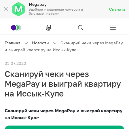
Megapay
Скачать
Удобное управление номером и
быстрые платежи
Рус
/
Кырг
Главная
Новости
Сканируй чеки через MegaPay
и выиграй квартиру на Иссык-Куле
Частным клиентам
03.07.2020
Сканируй чеки через
Частным клиентам
Связь
MegaPay и выиграй квартиру
Бизнесу
на Иссык-Куле
Тарифы
Акции
Роуминг
Сканируй чеки через MegaPay и выиграй квартиру
на Иссык-Куле