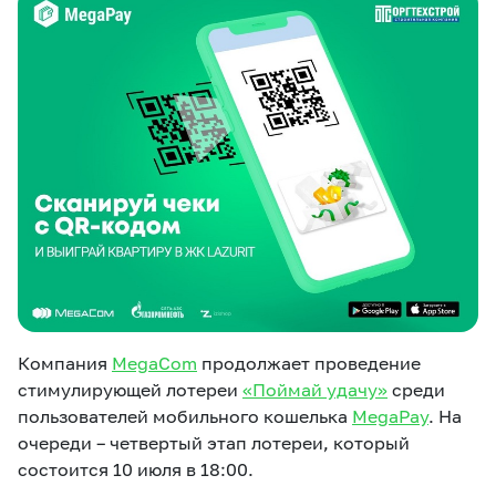
eSIM
M2M
Услуги
Компания
Все услуги
Развлечения
Соц.сети
Сервисы
О нас
Новости
Работа в MEGA
Звонки и SMS
Подбор номера
Доставка SIM
Компания
MegaCom
продолжает проведение
Карта офисов и
MegaTV
MegaPay
MegaKassa
Партнерам
покрытие
стимулирующей лотереи
«Поймай удачу»
среди
пользователей мобильного кошелька
MegaPay
. На
очереди – четвертый этап лотереи, который
состоится 10 июля в 18:00.