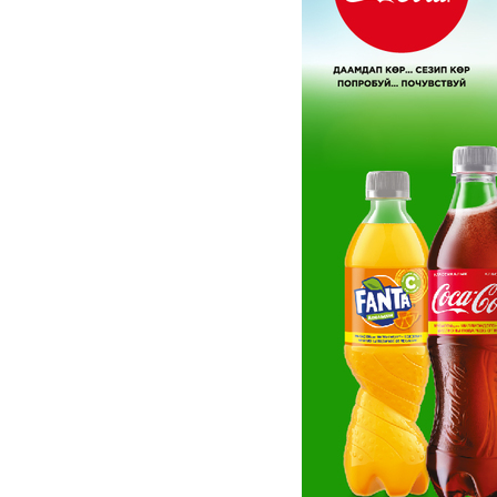
Услуги
Компания
Все услуги
Сервисы
О нас
Звонки и SMS
MegaTV
Партнерам