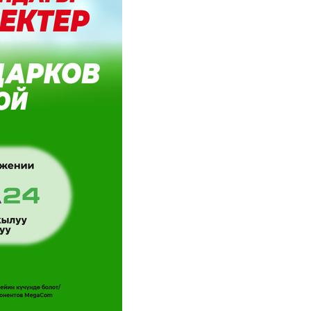
Соц.сети
Работа в MEGA
Доставка SIM
MegaKassa