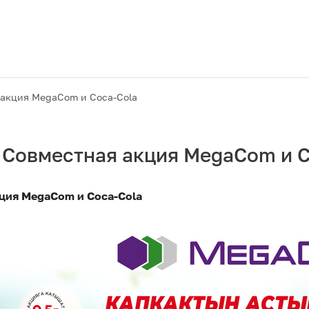
 акция MegaCom и Coca-Cola
 Совместная акция MegaCom и C
кция
MegaCom
и
Coca
-
Cola
Акции
M2M