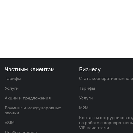
Частным клиентам
Бизнесу
Тарифы
Стать корпоративным кл
Услуги
Тарифы
Акции и предложения
Услуги
Роуминг и международные
M2M
звонки
Контакты сотрудников от
eSIM
по работе с корпоративн
VIP клиентами
Подбор номера