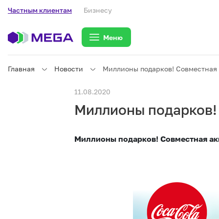
Частным клиентам
Бизнесу
Меню
Главная
Новости
Миллионы подарков! Совместная
Частным клиентам
11.08.2020
Миллионы подарков!
Частным клиентам
Связь
Миллионы подарков! Совместная а
Бизнесу
Тарифы
eSIM