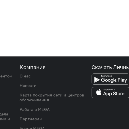
Компания
Скачать Личн
иентом
О нас
Новости
Карта покрытия сети и центров
обслуживания
Работа в MEGA
дела
ыми и
Партнерам
Бренд MEGA