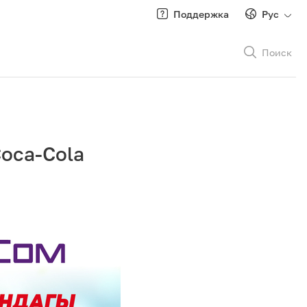
Поддержка
Рус
Поиск
Рус
/
Кырг
oca-Cola
Роуминг