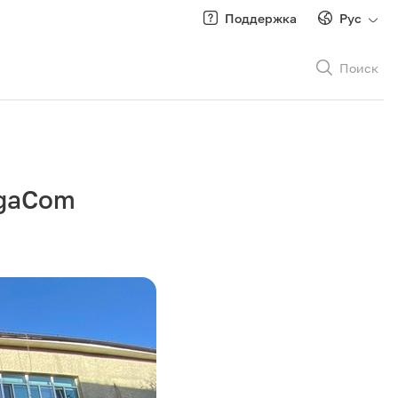
Поддержка
Рус
Поиск
Рус
/
Кырг
egaCom
Роуминг