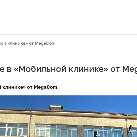
ной клинике» от MegaCom
е в «Мобильной клинике» от M
й клинике» от MegaCom
Акции
M2M