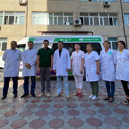
Развлечения
Новости
Подбор номера
MegaPay
Карта офисов и покрытие