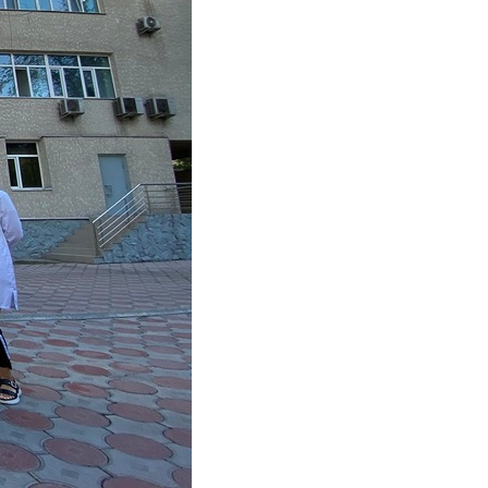
Соц.сети
Работа в MEGA
Доставка SIM
MegaKassa