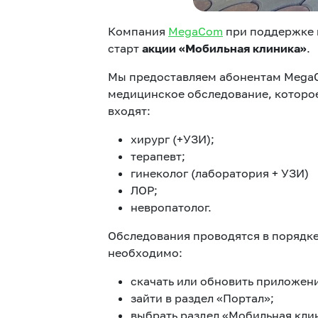
Компания
MegaCom
при поддержке 
старт
акции «Мобильная клиника»
.
Мы предоставляем абонентам Mega
медицинское обследование, которое
входят:
хирург (+УЗИ);
терапевт;
гинеколог (лаборатория + УЗИ)
ЛОР;
невропатолог.
Обследования проводятся в порядке
необходимо:
скачать или обновить приложен
зайти в раздел «Портал»;
выбрать раздел «Мобильная кли