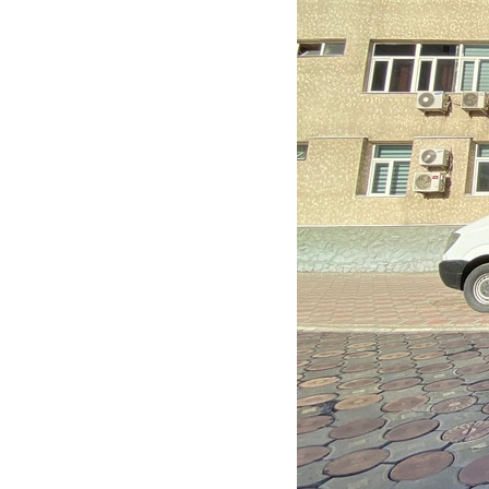
Услуги
Компания
Все услуги
Сервисы
О нас
Звонки и SMS
MegaTV
Партнерам