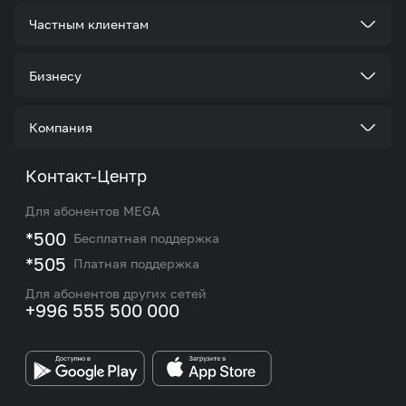
Частным клиентам
Тарифы
Бизнесу
Услуги
Стать корпоративным клиентом
Компания
Акции и предложения
Тарифы
О нас
Контакт-Центр
Роуминг и международные звонки
Услуги
Новости
Для абонентов MEGA
eSIM
M2M
*500
Бесплатная поддержка
Карта покрытия сети и центров обслуживания
Подбор номера
*505
Платная поддержка
Контакты сотрудников отдела по работе с
Работа в MEGA
корпоративными и VIP клиентами
Для абонентов других сетей
+996 555 500 000
Партнерам
Бренд MEGA