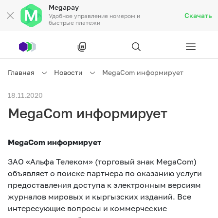
Megapay
Скачать
Удобное управление номером и
быстрые платежи
Рус
/
Кырг
Главная
Новости
MegaCom информирует
Частным клиентам
18.11.2020
MegaCom информирует
Частным клиентам
Связь
MegaCom информирует
Бизнесу
ЗАО «Альфа Телеком» (торговый знак MegaCom)
объявляет о поиске партнера по оказанию услуги
Тарифы
Акции
Роуминг
предоставления доступа к электронным версиям
журналов мировых и кыргызских изданий. Все
интересующие вопросы и коммерческие