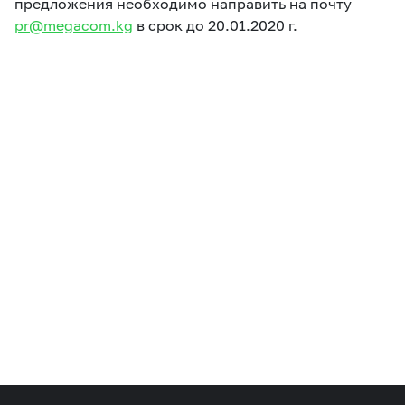
предложения необходимо направить на почту
eSIM
M2M
pr@megacom.kg
в срок до 20.01.2020 г.
Услуги
Компания
Все услуги
Развлечения
Соц.сети
Сервисы
О нас
Новости
Работа в MEGA
Звонки и SMS
Подбор номера
Доставка SIM
Карта офисов и
MegaTV
MegaPay
MegaKassa
Партнерам
покрытие