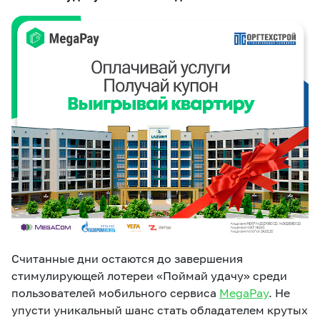
eSIM
M2M
Услуги
Компания
Все услуги
Развлечения
Соц.сети
Сервисы
О нас
Новости
Работа в MEGA
Звонки и SMS
Подбор номера
Доставка SIM
Карта офисов и
MegaTV
MegaPay
MegaKassa
Партнерам
покрытие
Считанные дни остаются до завершения
стимулирующей лотереи «Поймай удачу» среди
пользователей мобильного сервиса
MegaPay
. Не
упусти уникальный шанс стать обладателем крутых