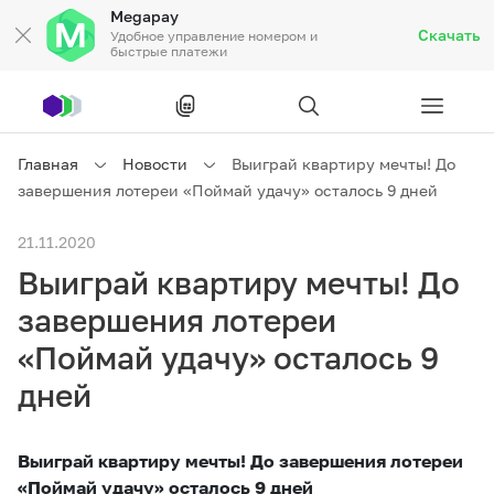
Megapay
Скачать
Удобное управление номером и
быстрые платежи
Рус
/
Кырг
Главная
Новости
Выиграй квартиру мечты! До
завершения лотереи «Поймай удачу» осталось 9 дней
Частным клиентам
21.11.2020
Выиграй квартиру мечты! До
Частным клиентам
Связь
завершения лотереи
Бизнесу
«Поймай удачу» осталось 9
дней
Тарифы
Акции
Роуминг
Выиграй квартиру мечты! До завершения лотереи
«Поймай удачу» осталось 9 дней