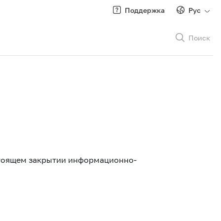
Поддержка
Рус
Поиск
Рус
/
Кырг
стоящем закрытии информационно-
Роуминг