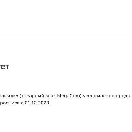
ет
елеком» (товарный знак MegaCom) уведомляет о пред
роение» с 01.12.2020.
Акции
M2M