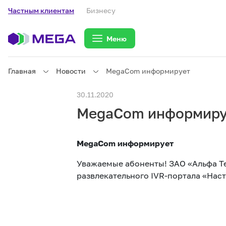
Частным клиентам
Бизнесу
Меню
Главная
Новости
MegaCom информирует
Частным клиентам
30.11.2020
MegaCom информиру
Частным клиентам
Связь
MegaCom информирует
Бизнесу
Уважаемые абоненты! ЗАО «Альфа Т
развлекательного IVR-портала «Наст
Тарифы
eSIM