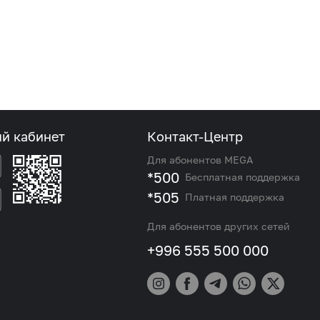
Соц.сети
ый кабинет
Контакт-Центр
Для абонентов MEGA
Работа в MEGA
*500
Бесплатная поддержка
Доставка SIM
*505
Платная поддержка
Для абонентов других сетей
MegaKassa
+996 555 500 000