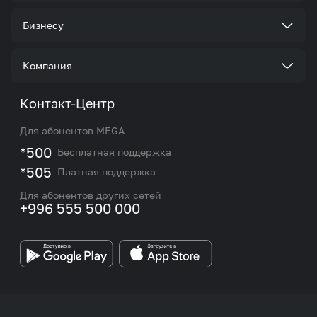
Тарифы
Бизнесу
Услуги
Стать корпоративным клиентом
Компания
Акции и предложения
Тарифы
О нас
Контакт-Центр
Роуминг и международные звонки
Услуги
Новости
Для абонентов MEGA
eSIM
M2M
*500
Бесплатная поддержка
Карта покрытия сети и центров обслуживания
Подбор номера
*505
Платная поддержка
Контакты сотрудников отдела по работе с
Работа в MEGA
корпоративными и VIP клиентами
Для абонентов других сетей
+996 555 500 000
Партнерам
Бренд MEGA