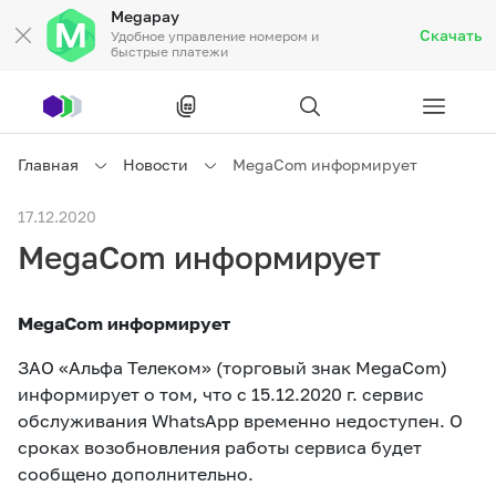
Megapay
Скачать
Удобное управление номером и
быстрые платежи
Рус
/
Кырг
Главная
Новости
MegaCom информирует
Частным клиентам
17.12.2020
MegaCom информирует
Частным клиентам
Связь
MegaCom информирует
Бизнесу
ЗАО «Альфа Телеком» (торговый знак MegaCom)
информирует о том, что с 15.12.2020 г. сервис
Тарифы
Акции
Роуминг
обслуживания WhatsApp временно недоступен. О
сроках возобновления работы сервиса будет
сообщено дополнительно.