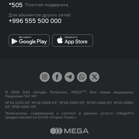
Подбор номера
*505
Платная поддержка
Контакты сотрудников отдела по работе с
Работа в MEGA
корпоративными и VIP клиентами
Для абонентов других сетей
+996 555 500 000
Партнерам
Бренд MEGA
TM
© 2026 ЗАО «Альфа Телеком», MEGA
. Все права защищены.
Лицензии ГАС КР:
№14-1133-КР, №18-0326-КР, №18-0303-КР, №15-1446-КР, №16-0090-
КР, №18-0261-КР.
Телеканалы, содержание и контент в рамках услуги «MegaTV»
предоставляется ОсОО «Стрим Плюс».