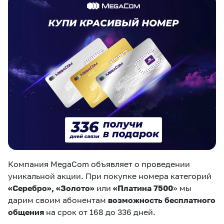
eSIM
M2M
Услуги
Компания
Все услуги
Развлечения
Соц.сети
Сервисы
О нас
Новости
Работа в MEGA
Звонки и SMS
Подбор номера
Доставка SIM
Компания MegaCom объявляет о проведении
Карта офисов и
MegaTV
MegaPay
MegaKassa
Партнерам
покрытие
уникальной акции. При покупке номера категорий
«Серебро», «Золото»
или
«Платина 7500
» мы
дарим своим абонентам
возможность бесплатного
общения
на срок от 168 до 336 дней.