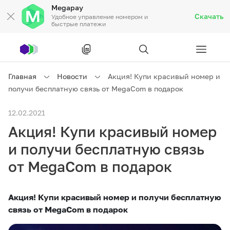
Megapay
Скачать
Удобное управление номером и
быстрые платежи
Рус
/
Кырг
Главная
Новости
Акция! Купи красивый номер и
получи бесплатную связь от MegaCom в подарок
Частным клиентам
12.02.2021
Акция! Купи красивый номер
Частным клиентам
Связь
и получи бесплатную связь
Бизнесу
от MegaCom в подарок
Тарифы
Акции
Роуминг
Акция! Купи красивый номер и получи бесплатную
связь от
MegaCom
в подарок