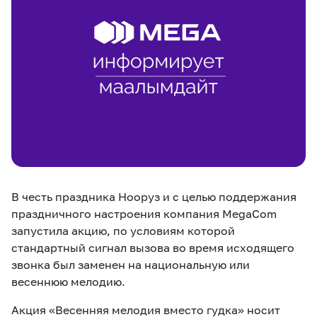
eSIM
M2M
Услуги
Компания
Все услуги
Развлечения
Соц.сети
Сервисы
О нас
Новости
Работа в MEGA
В честь праздника Нооруз и с целью поддержания
Звонки и SMS
Подбор номера
Доставка SIM
праздничного настроения компания MegaCom
запустила акцию, по условиям которой
Карта офисов и
MegaTV
MegaPay
MegaKassa
Партнерам
стандартный сигнал вызова во время исходящего
покрытие
звонка был заменен на национальную или
весеннюю мелодию.
Акция «Весенняя мелодия вместо гудка» носит