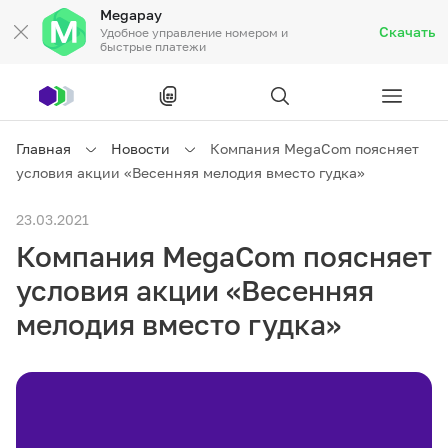
Megapay
Скачать
Удобное управление номером и
быстрые платежи
Рус
/
Кырг
Главная
Новости
Компания MegaCom поясняет
условия акции «Весенняя мелодия вместо гудка»
Частным клиентам
23.03.2021
Компания MegaCom поясняет
Частным клиентам
Связь
условия акции «Весенняя
Бизнесу
мелодия вместо гудка»
Тарифы
Акции
Роуминг