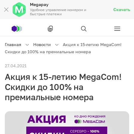
Megapay
Скачать
Удобное управление номером и
быстрые платежи
Рус
/
Кырг
Главная
Новости
Акция к 15-летию MegaCom!
Скидки до 100% на премиальные номера
Частным клиентам
27.04.2021
Акция к 15-летию MegaCom!
Частным клиентам
Связь
Скидки до 100% на
Бизнесу
премиальные номера
Тарифы
Акции
Роуминг