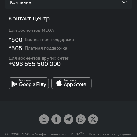
Компания
Акции и предложения
Тарифы
О нас
Контакт-Центр
Роуминг и международные звонки
Услуги
Новости
Для абонентов MEGA
eSIM
M2M
*500
Бесплатная поддержка
Карта покрытия сети и центров обслуживания
Подбор номера
*505
Платная поддержка
Контакты сотрудников отдела по работе с
Работа в MEGA
корпоративными и VIP клиентами
Для абонентов других сетей
+996 555 500 000
Партнерам
Бренд MEGA
TM
© 2026 ЗАО «Альфа Телеком», MEGA
. Все права защищены.