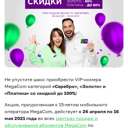
eSIM
M2M
Услуги
Компания
Все услуги
Развлечения
Соц.сети
Сервисы
О нас
Новости
Работа в MEGA
Не упустите шанс приобрести VIP-номера
Звонки и SMS
Подбор номера
Доставка SIM
MegaCom категорий
«Серебро», «Золото» и
«Платина» со скидкой до 100%
!
Карта офисов и
MegaTV
MegaPay
MegaKassa
Партнерам
покрытие
Акция, приуроченная к 15-летию мобильного
оператора MegaCom, действует
с 26 апреля по 16
мая 2021 года
во всех
Центрах продаж и
обслуживания абонентов MegaCom
по