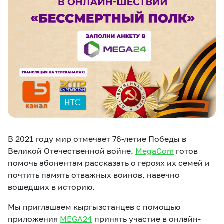
eSIM
M2M
Услуги
Компания
Все услуги
Развлечения
Соц.сети
Сервисы
О нас
Новости
Работа в MEGA
В 2021 году мир отмечает 76-летие Победы в
Звонки и SMS
Подбор номера
Доставка SIM
Великой Отечественной войне.
MegaCom
готов
помочь абонентам рассказать о героях их семей и
Карта офисов и
MegaTV
MegaPay
MegaKassa
Партнерам
почтить память отважных воинов, навечно
покрытие
вошедших в историю.
Мы приглашаем кыргызстанцев c помощью
приложения
MEGA24
принять участие в онлайн-