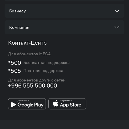
Тарифы
Бизнесу
Услуги
Стать корпоративным клиентом
Компания
Акции и предложения
Тарифы
О нас
Контакт-Центр
Роуминг и международные звонки
Услуги
Новости
Для абонентов MEGA
eSIM
M2M
*500
Бесплатная поддержка
Карта покрытия сети и центров обслуживания
Подбор номера
*505
Платная поддержка
Контакты сотрудников отдела по работе с
Работа в MEGA
корпоративными и VIP клиентами
Для абонентов других сетей
+996 555 500 000
Партнерам
Бренд MEGA