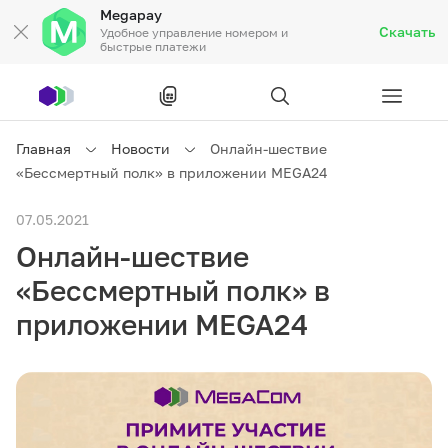
Megapay
Скачать
Удобное управление номером и
быстрые платежи
Рус
/
Кырг
Главная
Новости
Онлайн-шествие
«Бессмертный полк» в приложении MEGA24
Частным клиентам
07.05.2021
Онлайн-шествие
Частным клиентам
Связь
«Бессмертный полк» в
Бизнесу
приложении MEGA24
Тарифы
Акции
Роуминг