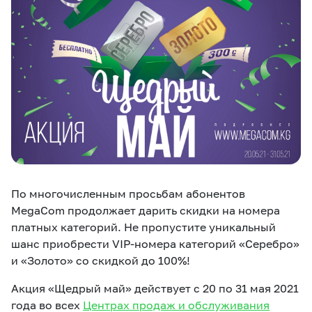
eSIM
M2M
Услуги
Компания
Все услуги
Развлечения
Соц.сети
Сервисы
О нас
Новости
Работа в MEGA
По многочисленным просьбам абонентов
Звонки и SMS
Подбор номера
Доставка SIM
MegaCom продолжает дарить скидки на номера
платных категорий. Не пропустите уникальный
Карта офисов и
MegaTV
MegaPay
MegaKassa
Партнерам
шанс приобрести VIP-номера категорий «Серебро»
покрытие
и «Золото» со скидкой до 100%!
Акция «Щедрый май» действует с 20 по 31 мая 2021
года во всех
Центрах продаж и обслуживания