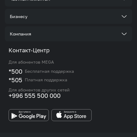
Тарифы
Бизнесу
Услуги
Стать корпоративным клиентом
Компания
Акции и предложения
Тарифы
О нас
Контакт-Центр
Роуминг и международные звонки
Услуги
Новости
Для абонентов MEGA
eSIM
M2M
*500
Бесплатная поддержка
Карта покрытия сети и центров обслуживания
Подбор номера
*505
Платная поддержка
Контакты сотрудников отдела по работе с
Работа в MEGA
корпоративными и VIP клиентами
Для абонентов других сетей
+996 555 500 000
Партнерам
Бренд MEGA