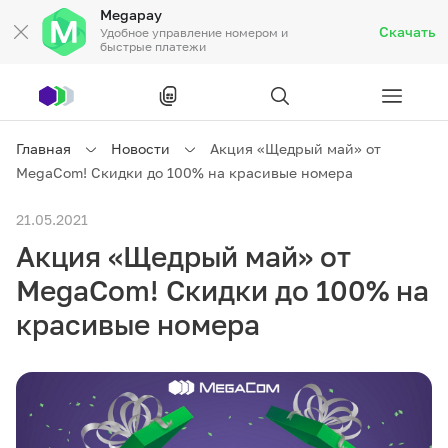
Megapay
Скачать
Удобное управление номером и
быстрые платежи
Рус
/
Кырг
Главная
Новости
Акция «Щедрый май» от
MegaCom! Скидки до 100% на красивые номера
Частным клиентам
21.05.2021
Акция «Щедрый май» от
Частным клиентам
Связь
MegaCom! Скидки до 100% на
Бизнесу
красивые номера
Тарифы
Акции
Роуминг