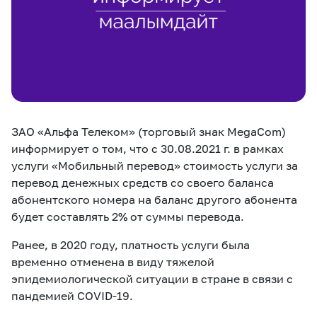
eSIM
M2M
Услуги
Компания
Все услуги
Развлечения
Соц.сети
ЗАО «Альфа Телеком» (торговый знак MegaCom)
Сервисы
информирует о том, что с 30.08.2021 г. в рамках
услуги «Мобильный перевод» стоимость услуги за
О нас
Новости
Работа в MEGA
перевод денежных средств со своего баланса
Звонки и SMS
Подбор номера
Доставка SIM
абонентского номера на баланс другого абонента
будет составлять 2% от суммы перевода.
Карта офисов и
MegaTV
MegaPay
MegaKassa
Партнерам
Ранее, в 2020 году, платность услуги была
покрытие
временно отменена в виду тяжелой
эпидемиологической ситуации в стране в связи с
пандемией COVID-19.