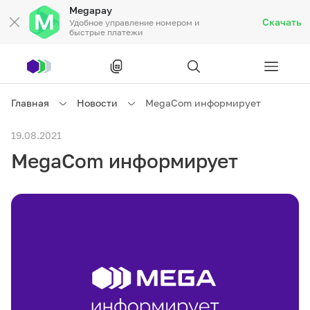
Megapay
Скачать
Удобное управление номером и
быстрые платежи
Рус
/
Кырг
Главная
Новости
MegaCom информирует
Частным клиентам
19.08.2021
MegaCom информирует
Частным клиентам
Связь
Бизнесу
Тарифы
Акции
Роуминг