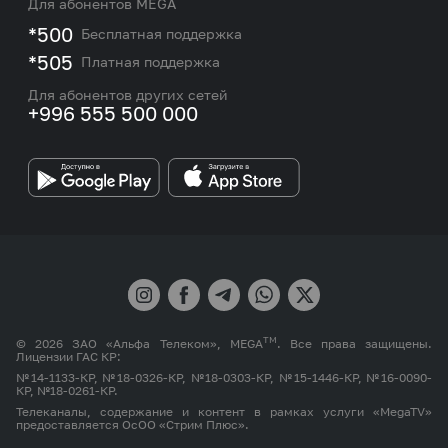
Новости
Для абонентов MEGA
eSIM
M2M
*500
Бесплатная поддержка
Карта покрытия сети и центров обслуживания
Подбор номера
*505
Платная поддержка
Контакты сотрудников отдела по работе с
Работа в MEGA
корпоративными и VIP клиентами
Для абонентов других сетей
+996 555 500 000
Партнерам
Бренд MEGA
TM
© 2026 ЗАО «Альфа Телеком», MEGA
. Все права защищены.
Лицензии ГАС КР:
№14-1133-КР, №18-0326-КР, №18-0303-КР, №15-1446-КР, №16-0090-
КР, №18-0261-КР.
Телеканалы, содержание и контент в рамках услуги «MegaTV»
предоставляется ОсОО «Стрим Плюс».