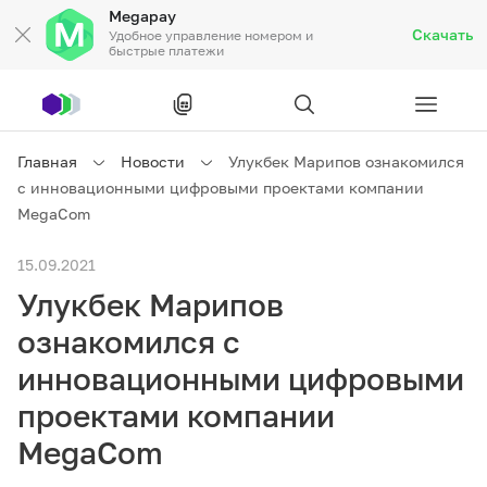
Megapay
Скачать
Удобное управление номером и
быстрые платежи
Рус
/
Кырг
Главная
Новости
Улукбек Марипов ознакомился
с инновационными цифровыми проектами компании
Частным клиентам
MegaCom
15.09.2021
Частным клиентам
Связь
Улукбек Марипов
Бизнесу
ознакомился с
инновационными цифровыми
Тарифы
Акции
Роуминг
проектами компании
MegaCom