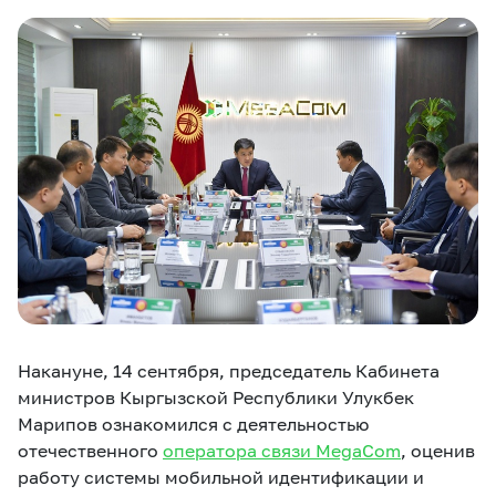
eSIM
M2M
Услуги
Компания
Все услуги
Развлечения
Соц.сети
Сервисы
О нас
Новости
Работа в MEGA
Звонки и SMS
Подбор номера
Доставка SIM
Накануне, 14 сентября, председатель Кабинета
Карта офисов и
MegaTV
MegaPay
MegaKassa
Партнерам
покрытие
министров Кыргызской Республики Улукбек
Марипов ознакомился с деятельностью
отечественного
оператора связи MegaCom
, оценив
работу системы мобильной идентификации и