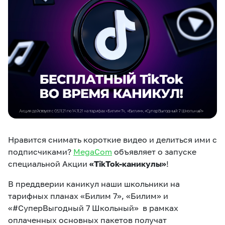
eSIM
M2M
Услуги
Компания
Все услуги
Развлечения
Соц.сети
Сервисы
О нас
Новости
Работа в MEGA
Нравится снимать короткие видео и делиться ими с
Звонки и SMS
Подбор номера
Доставка SIM
подписчиками?
MegaCom
объявляет о запуске
специальной Акции
«TikTok-каникулы»
!
Карта офисов и
MegaTV
MegaPay
MegaKassa
Партнерам
покрытие
В преддверии каникул наши школьники на
тарифных планах «Билим 7», «Билим» и
«#СуперВыгодный 7 Школьный» в рамках
оплаченных основных пакетов получат