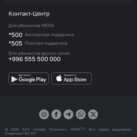
Акции и предложения
Тарифы
О нас
Контакт-Центр
Роуминг и международные звонки
Услуги
Новости
Для абонентов MEGA
eSIM
M2M
*500
Бесплатная поддержка
Карта покрытия сети и центров обслуживания
Подбор номера
*505
Платная поддержка
Контакты сотрудников отдела по работе с
Работа в MEGA
корпоративными и VIP клиентами
Для абонентов других сетей
+996 555 500 000
Партнерам
Бренд MEGA
TM
© 2026 ЗАО «Альфа Телеком», MEGA
. Все права защищены.
Лицензии ГАС КР: