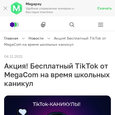
Megapay
Скачать
Удобное управление номером и
быстрые платежи
Рус
/
Кырг
Главная
Новости
Акция! Бесплатный TikTok от
MegaCom на время школьных каникул
Частным клиентам
04.11.2021
Акция! Бесплатный TikTok от
Частным клиентам
Связь
MegaCom на время школьных
Бизнесу
каникул
Тарифы
Акции
Роуминг