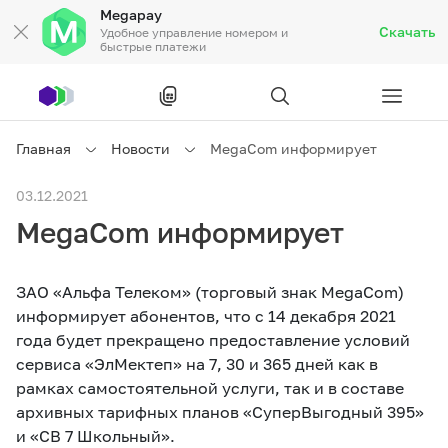
Megapay
Скачать
Удобное управление номером и
быстрые платежи
Рус
/
Кырг
Главная
Новости
MegaCom информирует
Частным клиентам
03.12.2021
MegaCom информирует
Частным клиентам
Связь
ЗАО «Альфа Телеком» (торговый знак MegaCom)
Бизнесу
информирует абонентов, что с 14 декабря 2021
года будет прекращено предоставление условий
Тарифы
Акции
Роуминг
сервиса «ЭлМектеп» на 7, 30 и 365 дней как в
рамках самостоятельной услуги, так и в составе
архивных тарифных планов «СуперВыгодный 395»
и «СВ 7 Школьный».