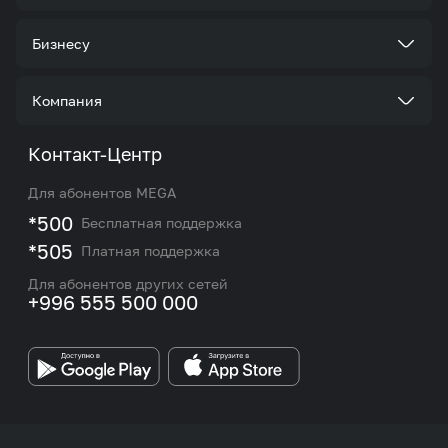
Тарифы
Бизнесу
Услуги
Стать корпоративным клиентом
Компания
Акции и предложения
Тарифы
О нас
Контакт-Центр
Роуминг и международные звонки
Услуги
Новости
Для абонентов MEGA
eSIM
M2M
*500
Бесплатная поддержка
Карта покрытия сети и центров обслуживания
Подбор номера
*505
Платная поддержка
Контакты сотрудников отдела по работе с
Работа в MEGA
корпоративными и VIP клиентами
Для абонентов других сетей
+996 555 500 000
Партнерам
Бренд MEGA