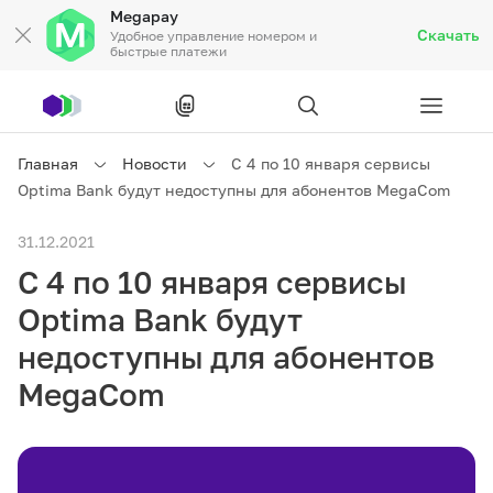
Megapay
Скачать
Удобное управление номером и
быстрые платежи
Рус
/
Кырг
Главная
Новости
С 4 по 10 января сервисы
Optima Bank будут недоступны для абонентов MegaCom
Частным клиентам
31.12.2021
С 4 по 10 января сервисы
Частным клиентам
Связь
Optima Bank будут
Бизнесу
недоступны для абонентов
MegaCom
Тарифы
Акции
Роуминг