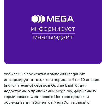
eSIM
M2M
Услуги
Компания
Все услуги
Развлечения
Соц.сети
Сервисы
О нас
Новости
Работа в MEGA
Звонки и SMS
Подбор номера
Доставка SIM
Уважаемые абоненты! Компания MegaCom
информирует о том, что в период с 4 по 10 января
Карта офисов и
MegaTV
MegaPay
MegaKassa
Партнерам
покрытие
(включительно) сервисы Optima Bank будут
недоступны в приложении MegaPay, фирменных
терминалах и web-кассе в Центрах продаж и
обслуживания абонентов MegaCom в связи с