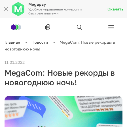
Megapay
Скачать
Удобное управление номером и
быстрые платежи
Рус
/
Кырг
Главная
Новости
MegaCom: Новые рекорды в
новогоднюю ночь!
Частным клиентам
11.01.2022
MegaCom: Новые рекорды в
Частным клиентам
Связь
новогоднюю ночь!
Бизнесу
Тарифы
Акции
Роуминг