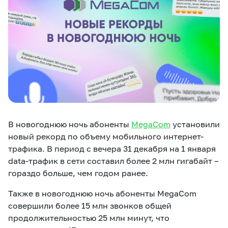
eSIM
M2M
Услуги
Компания
Все услуги
Развлечения
Соц.сети
Сервисы
В новогоднюю ночь абоненты
MegaCom
установили
О нас
Новости
Работа в MEGA
новый рекорд по объему мобильного интернет-
Звонки и SMS
Подбор номера
Доставка SIM
трафика. В период с вечера 31 декабря на 1 января
data-трафик в сети составил более 2 млн гигабайт –
Карта офисов и
гораздо больше, чем годом ранее.
MegaTV
MegaPay
MegaKassa
Партнерам
покрытие
Также в новогоднюю ночь абоненты MegaCom
совершили более 15 млн звонков общей
продолжительностью 25 млн минут, что