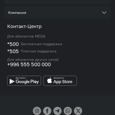
Услуги
Стать корпоративным клиентом
Компания
Акции и предложения
Тарифы
О нас
Контакт-Центр
Роуминг и международные звонки
Услуги
Новости
Для абонентов MEGA
eSIM
M2M
*500
Бесплатная поддержка
Карта покрытия сети и центров обслуживания
Подбор номера
*505
Платная поддержка
Контакты сотрудников отдела по работе с
Работа в MEGA
корпоративными и VIP клиентами
Для абонентов других сетей
+996 555 500 000
Партнерам
Бренд MEGA