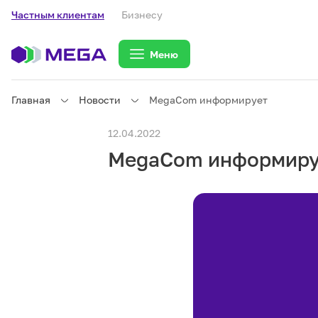
Частным клиентам
Бизнесу
Меню
Главная
Новости
MegaCom информирует
Частным клиентам
12.04.2022
MegaCom информиру
Частным клиентам
Связь
Бизнесу
Тарифы
eSIM