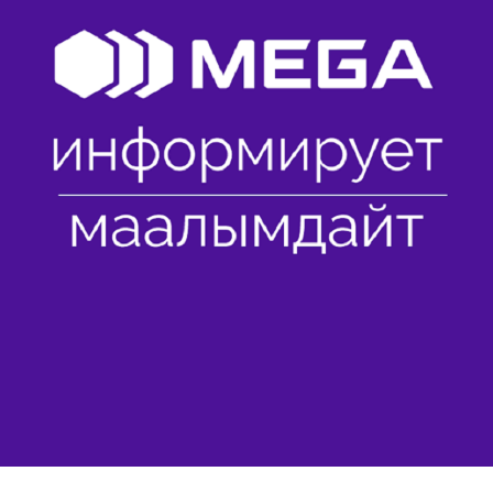
Развлечения
Новости
Подбор номера
MegaPay
Карта офисов и покрытие