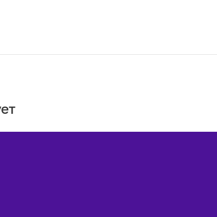
ет
Акции
M2M