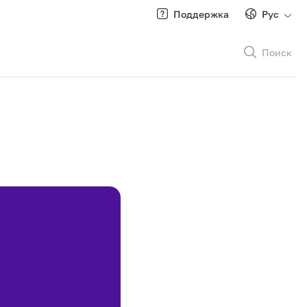
Поддержка
Рус
Поиск
Рус
/
Кырг
Роуминг