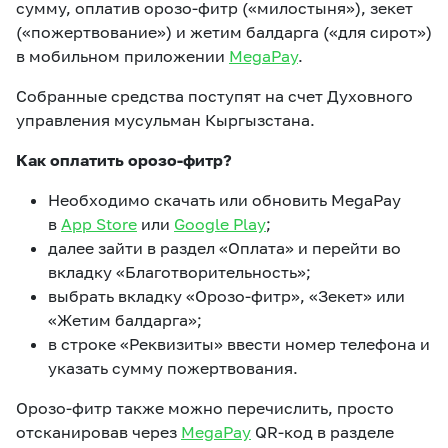
сумму, оплатив орозо-фитр («милостыня»), зекет
eSIM
M2M
(«пожертвование») и жетим балдарга («для сирот»)
в мобильном приложении
MegaPay
.
Услуги
Собранные средства поступят на счет Духовного
управления мусульман Кыргызстана.
Компания
Как оплатить орозо-фитр?
Все услуги
Развлечения
Соц.сети
Необходимо скачать или обновить MegaPay
Сервисы
в
App Store
или
Google Play
;
О нас
далее зайти в раздел «Оплата» и перейти во
Новости
Работа в MEGA
вкладку «Благотворительность»;
Звонки и SMS
Подбор номера
Доставка SIM
выбрать вкладку «Орозо-фитр», «Зекет» или
«Жетим балдарга»;
Карта офисов и
MegaTV
MegaPay
MegaKassa
Партнерам
в строке «Реквизиты» ввести номер телефона и
покрытие
указать сумму пожертвования.
Орозо-фитр также можно перечислить, просто
отсканировав через
MegaPay
QR-код в разделе