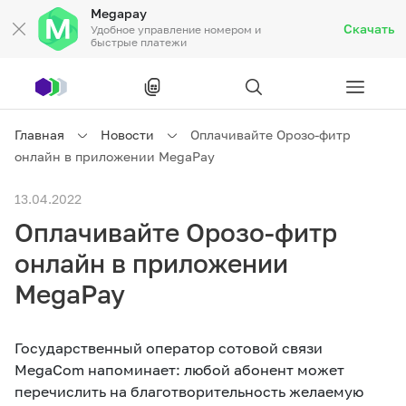
Megapay
Скачать
Удобное управление номером и
быстрые платежи
Рус
/
Кырг
Главная
Новости
Оплачивайте Орозо-фитр
онлайн в приложении MegaPay
Частным клиентам
13.04.2022
Оплачивайте Орозо-фитр
Частным клиентам
Связь
онлайн в приложении
Бизнесу
MegaPay
Тарифы
Акции
Роуминг
Государственный оператор сотовой связи
MegaCom напоминает: любой абонент может
перечислить на благотворительность желаемую