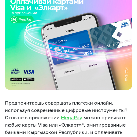
eSIM
M2M
Услуги
Компания
Все услуги
Развлечения
Соц.сети
Сервисы
О нас
Новости
Работа в MEGA
Звонки и SMS
Подбор номера
Доставка SIM
Предпочитаешь совершать платежи онлайн,
Карта офисов и
MegaTV
MegaPay
MegaKassa
Партнерам
покрытие
используя современные цифровые инструменты?
Отныне в приложении
MegaPay
можно привязать
любые карты Visa или «Элкарт»*, эмитированные
банками Кыргызской Республики, и оплачивать