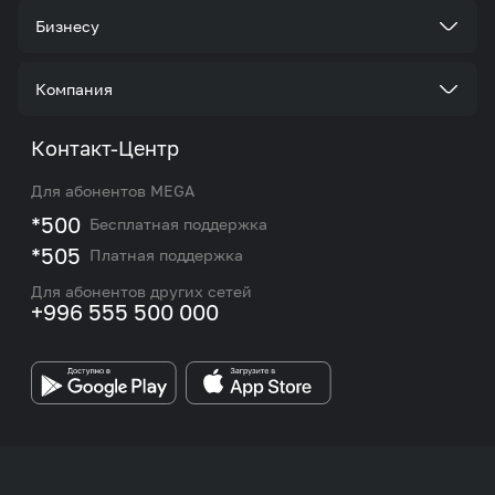
Тарифы
Бизнесу
Услуги
Стать корпоративным клиентом
Компания
Акции и предложения
Тарифы
О нас
Контакт-Центр
Роуминг и международные звонки
Услуги
Новости
Для абонентов MEGA
eSIM
M2M
*500
Бесплатная поддержка
Карта покрытия сети и центров обслуживания
Подбор номера
*505
Платная поддержка
Контакты сотрудников отдела по работе с
Работа в MEGA
корпоративными и VIP клиентами
Для абонентов других сетей
+996 555 500 000
Партнерам
Бренд MEGA