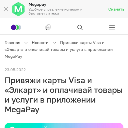
Megapay
Скачать
Удобное управление номером и
быстрые платежи
Рус
/
Кырг
Главная
Новости
Привяжи карты Visa и
«Элкарт» и оплачивай товары и услуги в приложении
Частным клиентам
MegaPay
23.05.2022
Частным клиентам
Связь
Привяжи карты Visa и
Бизнесу
«Элкарт» и оплачивай товары
и услуги в приложении
Тарифы
Акции
Роуминг
MegaPay