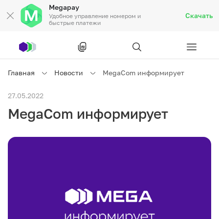
Megapay
Скачать
Удобное управление номером и
быстрые платежи
Рус
/
Кырг
Главная
Новости
MegaCom информирует
Частным клиентам
27.05.2022
MegaCom информирует
Частным клиентам
Связь
Бизнесу
Тарифы
Акции
Роуминг