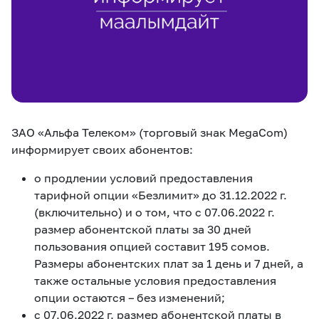
eSIM
M2M
Услуги
Компания
Все услуги
Развлечения
Соц.сети
ЗАО «Альфа Телеком» (торговый знак MegaCom)
Сервисы
информирует своих абонентов:
О нас
Новости
Работа в MEGA
о продлении условий предоставления
тарифной опции «Безлимит» до 31.12.2022 г.
Звонки и SMS
Подбор номера
Доставка SIM
(включительно) и о том, что с 07.06.2022 г.
размер абонентской платы за 30 дней
Карта офисов и
MegaTV
MegaPay
MegaKassa
Партнерам
пользования опцией составит 195 сомов.
покрытие
Размеры абонентских плат за 1 день и 7 дней, а
также остальные условия предоставления
опции остаются – без изменений;
с 07.06.2022 г. размер абонентской платы в