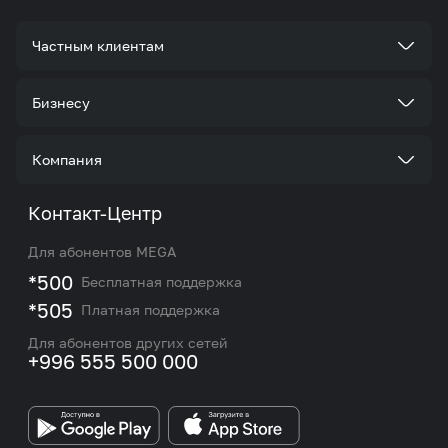
Частным клиентам
Тарифы
Бизнесу
Услуги
Стать корпоративным клиентом
Компания
Акции и предложения
Тарифы
О нас
Контакт-Центр
Роуминг и международные звонки
Услуги
Новости
Для абонентов MEGA
eSIM
M2M
*500
Бесплатная поддержка
Карта покрытия сети и центров обслуживания
Подбор номера
*505
Платная поддержка
Контакты сотрудников отдела по работе с
Работа в MEGA
корпоративными и VIP клиентами
Для абонентов других сетей
+996 555 500 000
Партнерам
Бренд MEGA