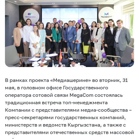
eSIM
M2M
Услуги
Компания
Все услуги
Развлечения
Соц.сети
Сервисы
О нас
Новости
Работа в MEGA
В рамках проекта «Медиашерине» во вторник, 31
Звонки и SMS
Подбор номера
Доставка SIM
мая, в головном офисе Государственного
оператора сотовой связи MegaCom состоялась
традиционная встреча топ-менеджмента
Карта офисов и
MegaTV
MegaPay
MegaKassa
Партнерам
покрытие
Компании с представителями медиа-сообщества –
пресс-секретарями государственных компаний,
министерств и ведомств Кыргызстана, а также с
представителями отечественных средств массовой