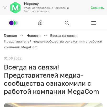
Megapay
Скачать
Удобное управление номером и
быстрые платежи
Рус
/
Кырг
Главная
Новости
Всегда на связи!
Представителей медиа-сообщества ознакомили с работой
Частным клиентам
компании MegaCom
01.06.2022
Частным клиентам
Связь
Всегда на связи!
Бизнесу
Представителей медиа-
сообщества ознакомили с
Тарифы
Акции
Роуминг
работой компании MegaCom