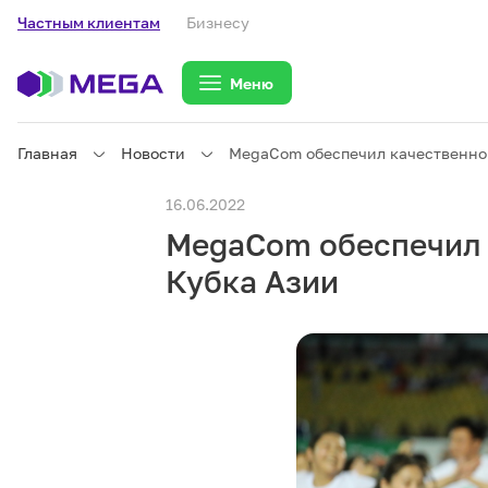
Частным клиентам
Бизнесу
Меню
Главная
Новости
MegaCom обеспечил качественной
Частным клиентам
16.06.2022
MegaCom обеспечил 
Частным клиентам
Связь
Кубка Азии
Бизнесу
Тарифы
eSIM