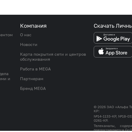
Компания
Скачать Личн
иентом
О нас
Новости
Карта покрытия сети и центров
обслуживания
Работа в MEGA
дела
ыми и
Партнерам
Бренд MEGA
© 2026 ЗАО «Альфа Т
КР:
№14-1133-КР, №18-03
0261-КР.
Телеканалы, соде
предоставляется Ос