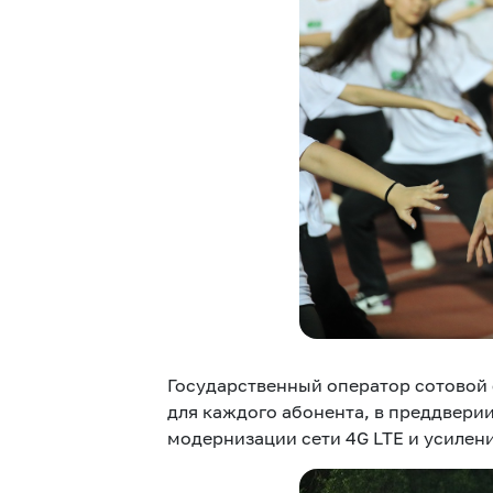
Услуги
Компания
Все услуги
Сервисы
О нас
Звонки и SMS
MegaTV
Партнерам
Государственный оператор сотовой
для каждого абонента, в преддвери
модернизации сети 4G LTE и усилени