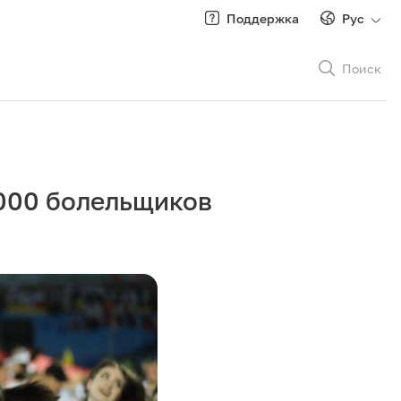
Поддержка
Рус
Поиск
Рус
/
Кырг
000 болельщиков
Роуминг