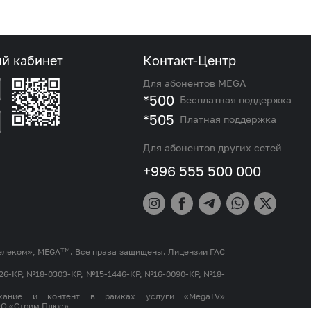
ый кабинет
Контакт-Центр
Для абонентов MEGA
*500
Бесплатная поддержка
*505
Платная поддержка
Для абонентов других сетей
+996 555 500 000
TM
елеком», MEGA
. Все права защищены. Лицензии ГАС
26-КР, №18-0303-КР, №15-1446-КР, №16-0090-КР, №18-
ржание и контент в рамках услуги «MegaTV»
ОО «Стрим Плюс».