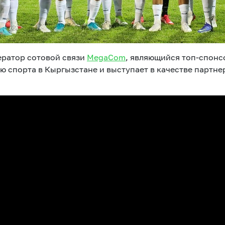
ератор сотовой связи
MegaCom
, являющийся топ-спон
ию спорта в Кыргызстане и выступает в качестве парт