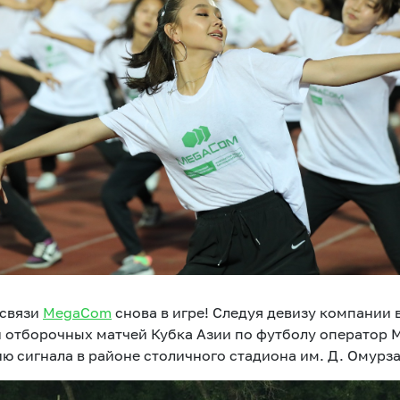
Развлечения
Новости
Подбор номера
MegaPay
Карта офисов и покрытие
 связи
MegaCom
снова в игре! Следуя девизу компании
и отборочных матчей Кубка Азии по футболу оператор
ю сигнала в районе столичного стадиона им. Д. Омурза