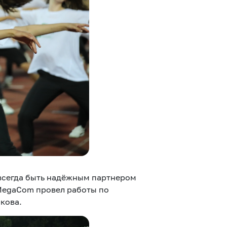
Соц.сети
Работа в MEGA
Доставка SIM
MegaKassa
 всегда быть надёжным партнером
 MegaCom провел работы по
кова.