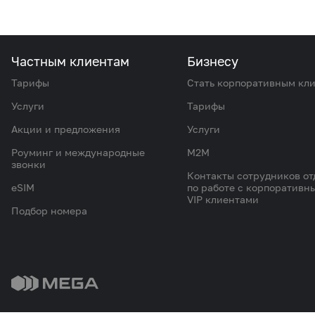
Частным клиентам
Бизнесу
Тарифы
Стать корпоративным кл
Услуги
Тарифы
Акции и предложения
Услуги
Роуминг и международные
M2M
звонки
Контакты сотрудников от
eSIM
по работе с корпоративн
VIP клиентами
Подбор номера