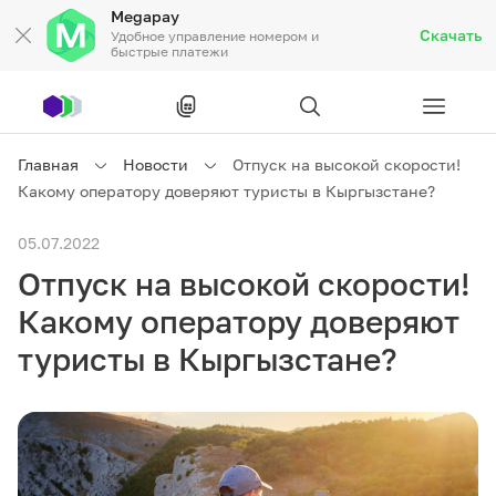
Megapay
Скачать
Удобное управление номером и
быстрые платежи
Рус
/
Кырг
Главная
Новости
Отпуск на высокой скорости!
Какому оператору доверяют туристы в Кыргызстане?
Частным клиентам
05.07.2022
Отпуск на высокой скорости!
Частным клиентам
Связь
Какому оператору доверяют
Бизнесу
туристы в Кыргызстане?
Тарифы
Акции
Роуминг