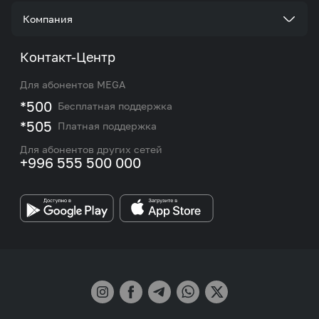
Услуги
Стать корпоративным клиентом
Компания
Акции и предложения
Тарифы
О нас
Контакт-Центр
Роуминг и международные звонки
Услуги
Новости
Для абонентов MEGA
eSIM
M2M
*500
Бесплатная поддержка
Карта покрытия сети и центров обслуживания
Подбор номера
*505
Платная поддержка
Контакты сотрудников отдела по работе с
Работа в MEGA
корпоративными и VIP клиентами
Для абонентов других сетей
+996 555 500 000
Партнерам
Бренд MEGA