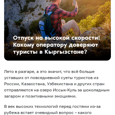
eSIM
M2M
Услуги
Компания
Все услуги
Развлечения
Соц.сети
Сервисы
О нас
Новости
Работа в MEGA
Лето в разгаре, а это значит, что всё больше
Звонки и SMS
Подбор номера
Доставка SIM
уставших от повседневной суеты туристов из
России, Казахстана, Узбекистана и других стран
Карта офисов и
MegaTV
MegaPay
MegaKassa
Партнерам
отправляются на озеро Иссык-Куль за шоколадным
покрытие
загаром и позитивными эмоциями.
В век высоких технологий перед гостями из-за
рубежа встает очевидный вопрос – какого