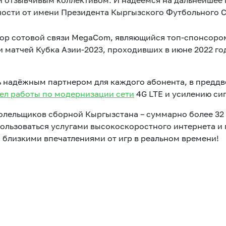
 отзывчивым коллективом. И надеемся на дальнейшее 
ности от имени Президента Кыргызского Футбольного 
ор сотовой связи MegaCom, являющийся топ-спонсоро
 матчей Кубка Азии-2023, проходивших в июне 2022 го
ь надёжным партнером для каждого абонента, в предд
ел работы по модернизации сети
4G LTE и усилению сиг
лельщиков сборной Кыргызстана – суммарно более 32 0
льзоваться услугами высокоскоростного интернета и г
 близкими впечатлениями от игр в реальном времени!