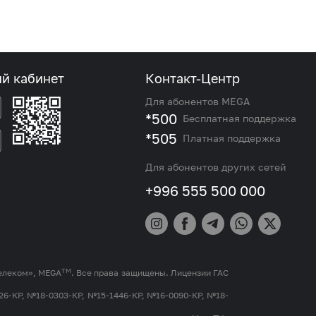
ый кабинет
Контакт-Центр
Для абонентов MEGA
*500
Бесплатная поддержка
*505
Платная поддержка
Для абонентов других сетей
+996 555 500 000
TM
елеком», MEGA
. Все права защищены. Лицензии ГАС
26-КР, №18-0303-КР, №15-1446-КР, №16-0090-КР, №18-