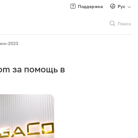
Поддержка
Рус
Поиск
Рус
/
Кырг
зии-2023
om за помощь в
Роуминг