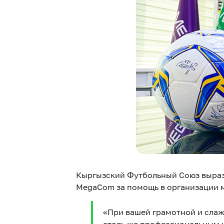
Услуги
Компания
Все услуги
Сервисы
О нас
Звонки и SMS
MegaTV
Партнерам
Кыргызский Футбольный Союз вырази
MegaCom за помощь в организации 
«При вашей грамотной и слаж