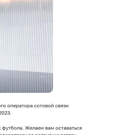
Соц.сети
Работа в MEGA
Доставка SIM
MegaKassa
го оператора сотовой связи
2023.
 футбола. Желаем вам оставаться