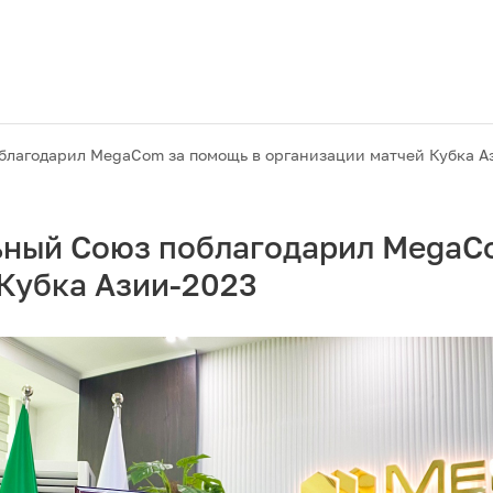
лагодарил MegaCom за помощь в организации матчей Кубка А
ный Союз поблагодарил MegaC
 Кубка Азии-2023
Акции
M2M