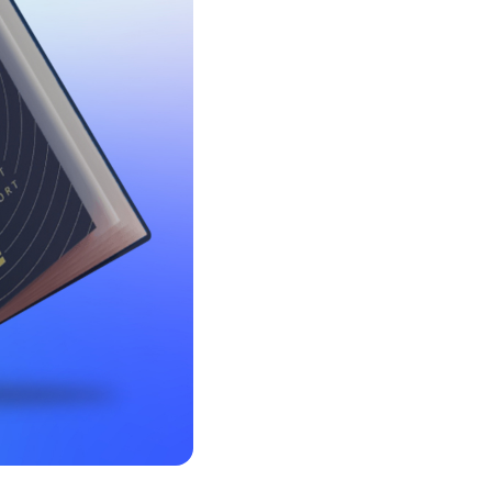
Соц.сети
Работа в MEGA
Доставка SIM
MegaKassa