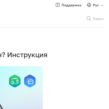
Поддержка
Рус
Поиск
Рус
/
Кырг
н? Инструкция
Роуминг