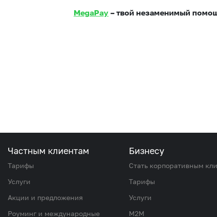
MegaPay
– твой незаменимый помощ
Частным клиентам
Бизнесу
Тарифы
Стать корпоративным кл
Услуги
Тарифы
Акции и предложения
Услуги
Роуминг и международные
M2M