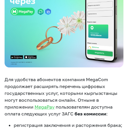
eSIM
M2M
Услуги
Компания
Все услуги
Развлечения
Соц.сети
Сервисы
О нас
Новости
Работа в MEGA
Для удобства абонентов компания MegaCom
Звонки и SMS
Подбор номера
Доставка SIM
продолжает расширять перечень цифровых
государственных услуг, которыми кыргызстанцы
Карта офисов и
MegaTV
MegaPay
MegaKassa
Партнерам
могут воспользоваться онлайн. Отныне в
покрытие
приложении
MegaPay
пользователям доступна
оплата следующих услуг ЗАГС
без комиссии
:
регистрация заключения и расторжения брака;