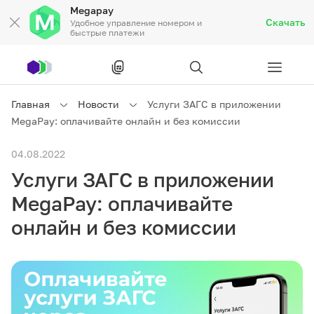
Megapay
Скачать
Удобное управление номером и
быстрые платежи
Рус
/
Кырг
Главная
Новости
Услуги ЗАГС в приложении
MegaPay: оплачивайте онлайн и без комиссии
Частным клиентам
04.08.2022
Услуги ЗАГС в приложении
Частным клиентам
Связь
MegaPay: оплачивайте
Бизнесу
онлайн и без комиссии
Тарифы
Акции
Роуминг