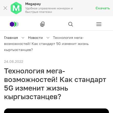
Megapay
Скачать
Удобное управление номером и
быстрые платежи
Рус
/
Кырг
Главная
Новости
Технология мега-
возможностей! Как стандарт 5G изменит жизнь
Частным клиентам
кыргызстанцев?
24.08.2022
Частным клиентам
Связь
Технология мега-
Бизнесу
возможностей! Как стандарт
5G изменит жизнь
Тарифы
Акции
Роуминг
кыргызстанцев?