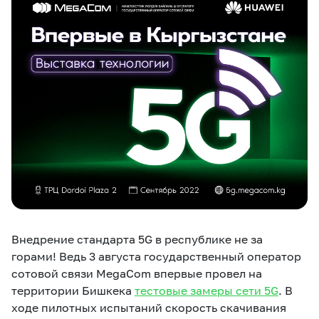
eSIM
M2M
Услуги
Компания
Все услуги
Развлечения
Соц.сети
Сервисы
О нас
Новости
Работа в MEGA
Звонки и SMS
Подбор номера
Доставка SIM
Внедрение стандарта 5G в республике не за
Карта офисов и
MegaTV
MegaPay
MegaKassa
Партнерам
покрытие
горами! Ведь 3 августа государственный оператор
сотовой связи MegaCom впервые провел на
территории Бишкека
тестовые замеры сети 5G
. В
ходе пилотных испытаний скорость скачивания