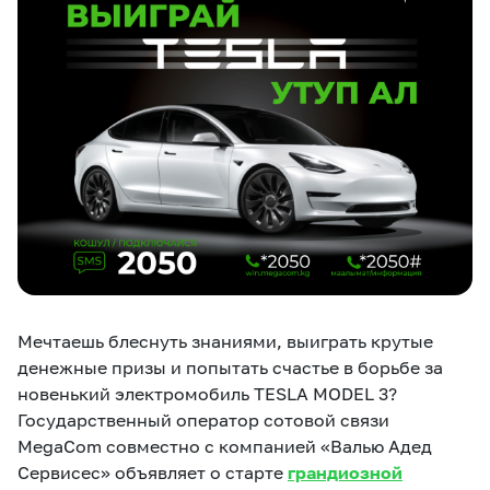
eSIM
M2M
Услуги
Компания
Все услуги
Развлечения
Соц.сети
Сервисы
О нас
Новости
Работа в MEGA
Звонки и SMS
Подбор номера
Доставка SIM
Мечтаешь блеснуть знаниями, выиграть крутые
денежные призы и попытать счастье в борьбе за
Карта офисов и
MegaTV
MegaPay
MegaKassa
Партнерам
покрытие
новенький электромобиль TESLA MODEL 3?
Государственный оператор сотовой связи
MegaCom совместно с компанией «Валью Адед
Сервисес» объявляет о старте
грандиозной