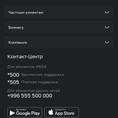
Частным клиентам
Тарифы
Бизнесу
Услуги
Стать корпоративным клиентом
Компания
Акции и предложения
Тарифы
О нас
Контакт-Центр
Роуминг и международные звонки
Услуги
Новости
Для абонентов MEGA
eSIM
M2M
*500
Бесплатная поддержка
Карта покрытия сети и центров обслуживания
Подбор номера
*505
Платная поддержка
Контакты сотрудников отдела по работе с
Работа в MEGA
корпоративными и VIP клиентами
Для абонентов других сетей
+996 555 500 000
Партнерам
Бренд MEGA