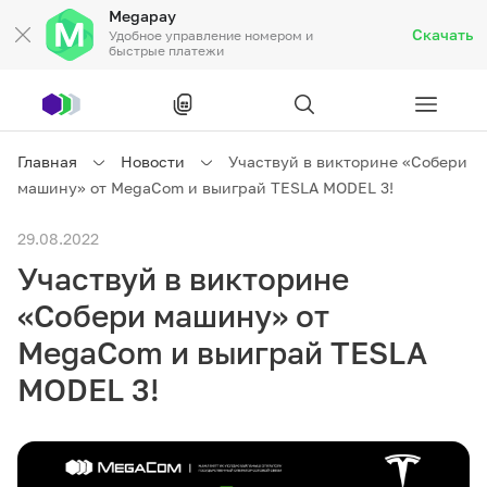
Megapay
Скачать
Удобное управление номером и
быстрые платежи
Рус
/
Кырг
Главная
Новости
Участвуй в викторине «Собери
машину» от MegaCom и выиграй TESLA MODEL 3!
Частным клиентам
29.08.2022
Участвуй в викторине
Частным клиентам
Связь
«Собери машину» от
Бизнесу
MegaCom и выиграй TESLA
MODEL 3!
Тарифы
Акции
Роуминг