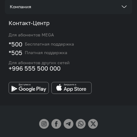
Стать корпоративным клиентом
Компания
Акции и предложения
Тарифы
О нас
Контакт-Центр
Роуминг и международные звонки
Услуги
Новости
Для абонентов MEGA
eSIM
M2M
*500
Бесплатная поддержка
Карта покрытия сети и центров обслуживания
Подбор номера
*505
Платная поддержка
Контакты сотрудников отдела по работе с
Работа в MEGA
корпоративными и VIP клиентами
Для абонентов других сетей
+996 555 500 000
Партнерам
Бренд MEGA