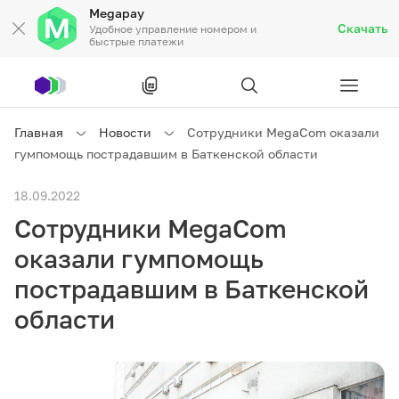
Megapay
Скачать
Удобное управление номером и
быстрые платежи
Рус
/
Кырг
Главная
Новости
Сотрудники MegaCom оказали
гумпомощь пострадавшим в Баткенской области
Частным клиентам
18.09.2022
Сотрудники MegaCom
Частным клиентам
Связь
оказали гумпомощь
Бизнесу
пострадавшим в Баткенской
области
Тарифы
Акции
Роуминг