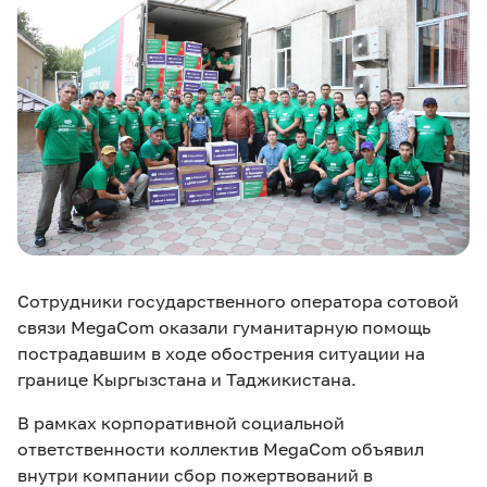
eSIM
M2M
Услуги
Компания
Все услуги
Развлечения
Соц.сети
Сервисы
О нас
Новости
Работа в MEGA
Сотрудники государственного оператора сотовой
Звонки и SMS
Подбор номера
Доставка SIM
связи MegaCom оказали гуманитарную помощь
пострадавшим в ходе обострения ситуации на
Карта офисов и
MegaTV
MegaPay
MegaKassa
Партнерам
границе Кыргызстана и Таджикистана.
покрытие
В рамках корпоративной социальной
ответственности коллектив MegaCom объявил
внутри компании сбор пожертвований в