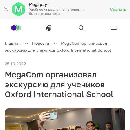
Megapay
Скачать
Удобное управление номером и
быстрые платежи
Рус
/
Кырг
Главная
Новости
MegaCom организовал
экскурсию для учеников Oxford International School
Частным клиентам
25.10.2022
MegaCom организовал
Частным клиентам
Связь
экскурсию для учеников
Бизнесу
Oxford International School
Тарифы
Акции
Роуминг