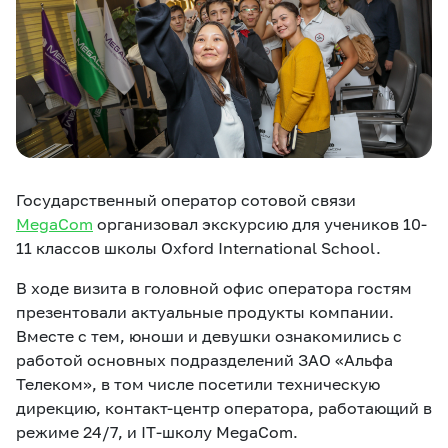
eSIM
M2M
Услуги
Компания
Все услуги
Развлечения
Соц.сети
Государственный оператор сотовой связи
Сервисы
MegaCom
организовал экскурсию для учеников 10-
11 классов школы Oxford International School.
О нас
Новости
Работа в MEGA
Звонки и SMS
Подбор номера
Доставка SIM
В ходе визита в головной офис оператора гостям
презентовали актуальные продукты компании.
Вместе с тем, юноши и девушки ознакомились с
Карта офисов и
MegaTV
MegaPay
MegaKassa
Партнерам
покрытие
работой основных подразделений ЗАО «Альфа
Телеком», в том числе посетили техническую
дирекцию, контакт-центр оператора, работающий в
режиме 24/7, и IT-школу MegaCom.