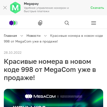
Megapay
Скачать
Удобное управление номером и
быстрые платежи
Рус
/
Кырг
Главная
Новости
Красивые номера в новом коде
998 от MegaCom уже в продаже!
Частным клиентам
28.10.2022
Красивые номера в новом
Частным клиентам
Связь
коде 998 от MegaCom уже в
Бизнесу
продаже!
Тарифы
Акции
Роуминг