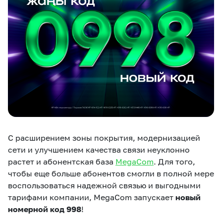
eSIM
M2M
Услуги
Компания
Все услуги
Развлечения
Соц.сети
Сервисы
О нас
Новости
Работа в MEGA
С расширением зоны покрытия, модернизацией
Звонки и SMS
Подбор номера
Доставка SIM
сети и улучшением качества связи неуклонно
растет и абонентская база
MegaCom
. Для того,
Карта офисов и
MegaTV
MegaPay
MegaKassa
Партнерам
чтобы еще больше абонентов смогли в полной мере
покрытие
воспользоваться надежной связью и выгодными
тарифами компании, MegaCom запускает
новый
номерной код 998
!