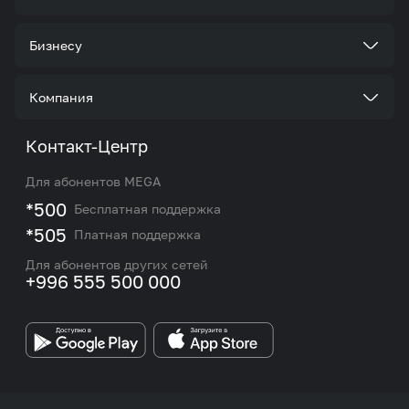
Тарифы
Бизнесу
Услуги
Стать корпоративным клиентом
Компания
Акции и предложения
Тарифы
О нас
Контакт-Центр
Роуминг и международные звонки
Услуги
Новости
Для абонентов MEGA
eSIM
M2M
*500
Бесплатная поддержка
Карта покрытия сети и центров обслуживания
Подбор номера
*505
Платная поддержка
Контакты сотрудников отдела по работе с
Работа в MEGA
корпоративными и VIP клиентами
Для абонентов других сетей
+996 555 500 000
Партнерам
Бренд MEGA