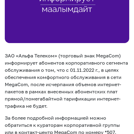
eSIM
M2M
Услуги
Компания
Все услуги
Развлечения
Соц.сети
ЗАО «Альфа Телеком» (торговый знак MegaCom)
Сервисы
информирует абонентов корпоративного сегмента
обслуживания о том, что с 01.11.2022 г., в целях
О нас
Новости
Работа в MEGA
обеспечения комфортного обслуживания в сети
Звонки и SMS
Подбор номера
Доставка SIM
MegaCom, после исчерпания объемов интернет-
пакетов в рамках внесенных абонентских плат
прямой/помегабайтной тарификации интернет-
Карта офисов и
MegaTV
MegaPay
MegaKassa
Партнерам
покрытие
трафика не будет.
За более подробной информацией можно
обратиться к кураторам корпоративной группы
или в контакт-центр MegaCom по номеру *507.