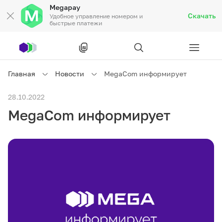
Megapay
Скачать
Удобное управление номером и
быстрые платежи
Рус
/
Кырг
Главная
Новости
MegaCom информирует
Частным клиентам
28.10.2022
MegaCom информирует
Частным клиентам
Связь
Бизнесу
Тарифы
Акции
Роуминг