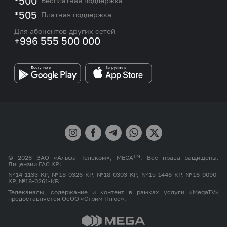
*500
Бесплатная поддержка
Карта покрытия сети и центров обслуживания
Подбор номера
*505
Платная поддержка
Контакты сотрудников отдела по работе с
Работа в MEGA
корпоративными и VIP клиентами
Для абонентов других сетей
+996 555 500 000
Партнерам
Бренд MEGA
TM
© 2026 ЗАО «Альфа Телеком», MEGA
. Все права защищены.
Лицензии ГАС КР:
№14-1133-КР, №18-0326-КР, №18-0303-КР, №15-1446-КР, №16-0090-
КР, №18-0261-КР.
Телеканалы, содержание и контент в рамках услуги «MegaTV»
предоставляется ОсОО «Стрим Плюс».