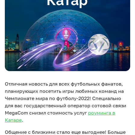
eSIM
M2M
Услуги
Компания
Все услуги
Развлечения
Соц.сети
Сервисы
О нас
Новости
Работа в MEGA
Отличная новость для всех футбольных фанатов,
Звонки и SMS
Подбор номера
Доставка SIM
планирующих посетить игры любимых команд на
Чемпионате мира по футболу-2022! Специально
Карта офисов и
MegaTV
MegaPay
MegaKassa
Партнерам
для вас государственный оператор сотовой связи
покрытие
MegaCom снизил стоимость услуг
роуминга в
Катаре
.
Общение с близкими стало еще выгоднее! Больше