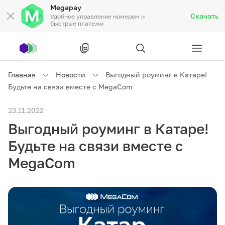
Megapay
Скачать
Удобное управление номером и
быстрые платежи
Рус
/
Кырг
Главная
Новости
Выгодный роуминг в Катаре!
Будьте на связи вместе с MegaCom
Частным клиентам
23.11.2022
Выгодный роуминг в Катаре!
Частным клиентам
Связь
Будьте на связи вместе с
Бизнесу
MegaCom
Тарифы
Акции
Роуминг