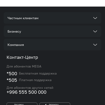
Частным клиентам
Тарифы
Бизнесу
Услуги
Стать корпоративным клиентом
Компания
Акции и предложения
Тарифы
О нас
Контакт-Центр
Роуминг и международные звонки
Услуги
Новости
Для абонентов MEGA
eSIM
M2M
*500
Бесплатная поддержка
Карта покрытия сети и центров обслуживания
Подбор номера
*505
Платная поддержка
Контакты сотрудников отдела по работе с
Работа в MEGA
корпоративными и VIP клиентами
Для абонентов других сетей
+996 555 500 000
Партнерам