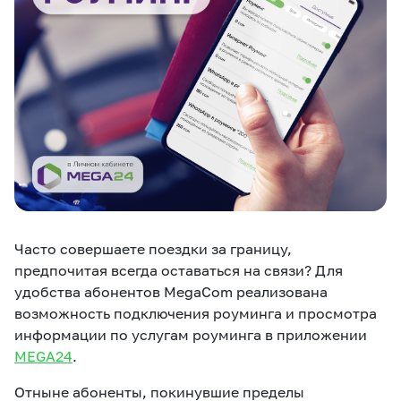
eSIM
M2M
Услуги
Компания
Все услуги
Развлечения
Соц.сети
Сервисы
О нас
Новости
Работа в MEGA
Часто совершаете поездки за границу,
Звонки и SMS
Подбор номера
Доставка SIM
предпочитая всегда оставаться на связи? Для
удобства абонентов MegaCom реализована
Карта офисов и
MegaTV
MegaPay
MegaKassa
Партнерам
возможность подключения роуминга и просмотра
покрытие
информации по услугам роуминга в приложении
MEGA24
.
Отныне абоненты, покинувшие пределы