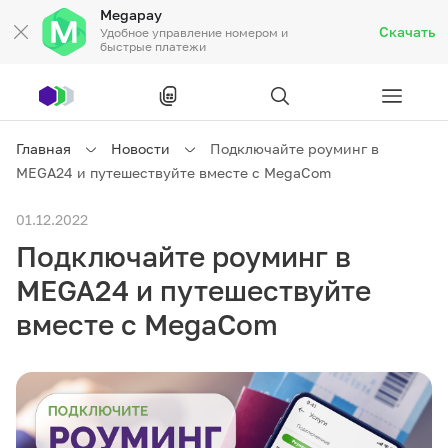
Megapay
Скачать
Удобное управление номером и
быстрые платежи
Рус
/
Кырг
Главная
Новости
Подключайте роуминг в
MEGA24 и путешествуйте вместе с MegaCom
Частным клиентам
01.12.2022
Подключайте роуминг в
Частным клиентам
Связь
MEGA24 и путешествуйте
Бизнесу
вместе с MegaCom
Тарифы
Акции
Роуминг