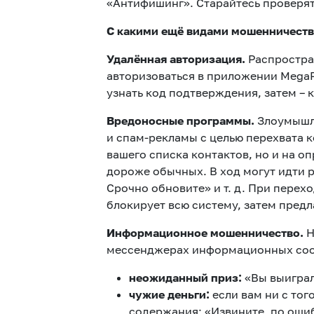
«Антифишинг». Старайтесь проверят
С какими ещё видами мошенничеств
Удалённая авторизация.
Распростра
авторизоваться в приложении Mega
узнать код подтверждения, затем – 
Вредоносные программы.
Злоумышл
и спам-рекламы с целью перехвата 
вашего списка контактов, но и на 
дороже обычных. В ход могут идти 
Срочно обновите» и т. д. При перех
блокирует всю систему, затем пред
Информационное мошенничество.
Н
мессенджерах информационных соо
неожиданный приз:
«Вы выиграл
чужие деньги:
если вам ни с тог
содержания: «Извините, по ошиб