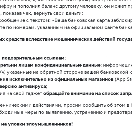
ифру и пополнил баланс другому человеку, он может п
, показав чек, вернуть свои деньги;
сообщение с текстом: «Ваша банковская карта заблоки
е по номерам, указанным на официальном сайте банк
ых средств вследствие мошеннических действий госуд
 и подозрительным ссылкам
;
 третьим лицам конфиденциальные данные
: информацию
V, указанные на обратной стороне вашей банковской 
ния исключительно из официальных магазинов
(App Sto
версию антивируса
;
ия на свой гаджет
обращайте внимание на список зап
ошенническими действиями, просим сообщить об этом в
обходимые меры по выявлению, устранению и предотвр
ь на уловки злоумышленников!