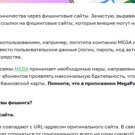
нничества через фишинговые сайты. Зачастую, выдавая
ссылки на фишинговые сайты, которые внешне могут ни
 использованием, например, логотипа компании MEGA 
сти пользовательские данные (логин, пароль, код акти
средства.
 связи
MEGA
принимает необходимые меры, направленн
 абонентов проявлять максимальную бдительность, что
 банковской карты.
Помните, что в приложении MegaPa
твы фишинга?
сайта.
 совпадают с URL-адресом оригинального сайта. В свя
ет отличаться от оригинального всего на один символ)