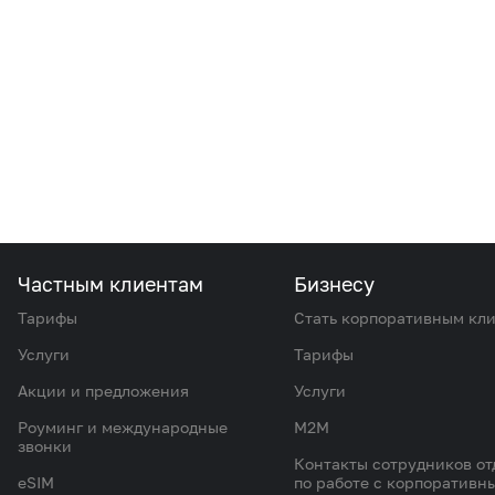
Частным клиентам
Бизнесу
Тарифы
Стать корпоративным кл
Услуги
Тарифы
Акции и предложения
Услуги
Роуминг и международные
M2M
звонки
Контакты сотрудников от
eSIM
по работе с корпоративн