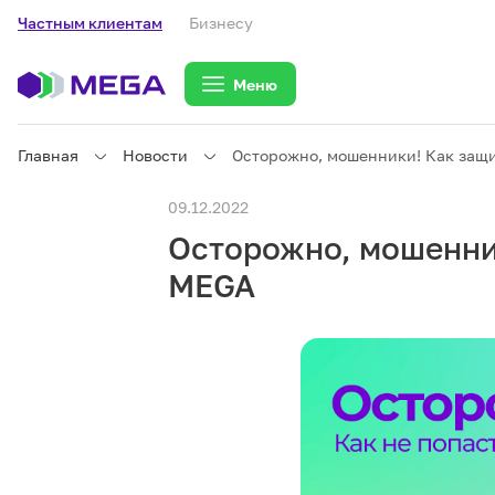
Частным клиентам
Бизнесу
Меню
Главная
Новости
Осторожно, мошенники! Как защи
Частным клиентам
09.12.2022
Осторожно, мошенник
Частным клиентам
Связь
MEGA
Бизнесу
Тарифы
eSIM