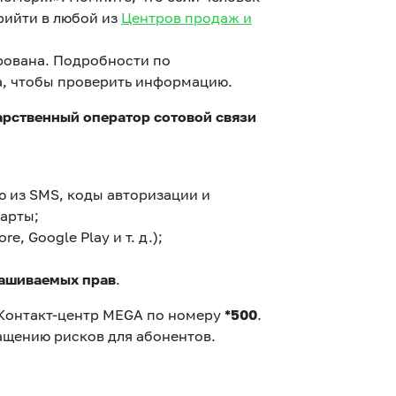
рийти в любой из
Центров продаж и
рована. Подробности по
а, чтобы проверить информацию.
арственный оператор сотовой связи
 из SMS, коды авторизации и
карты;
re, Google Play и т. д.);
рашиваемых прав
.
 Контакт-центр MEGA по номеру
*500
.
ащению рисков для абонентов.