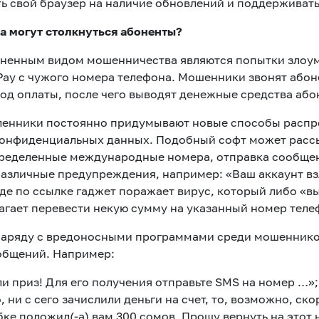
ь свой браузер на наличие обновлений и поддерживать 
а могут столкнуться абоненты?
ненным видом мошенничества являются попытки злоу
Pay с чужого номера телефона. Мошенники звонят або
код оплаты, после чего выводят денежные средства або
енники постоянно придумывают новые способы распр
конфиденциальных данных. Подобный софт может рассы
определенные международные номера, отправка сообщен
различные предупреждения, например: «Ваш аккаунт вз
оде по ссылке гаджет поражает вирус, который либо «вы
лагает перевести некую сумму на указанный номер теле
аряду с вредоносными программами среди мошенников
бщений. Например:
и приз! Для его получения отправьте SMS на номер …»;
о, ни с сего зачислили деньги на счет, то, возможно, с
ке положил(-а) вам 300 сомов. Прошу вернуть на этот н