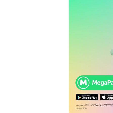
Услуги
Компания
Все услуги
Сервисы
О нас
Звонки и SMS
MegaTV
Партнерам