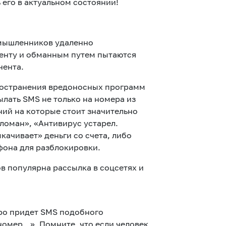
его в актуальном состоянии!
мышленников удаленно
ненту и обманным путем пытаются
нента.
остранения вредоносных программ
лать SMS не только на номера из
ий на которые стоит значительно
ломан», «Антивирус устарел.
качивает» деньги со счета, либо
фона для разблокировки.
 популярна рассылка в соцсетях и
коро придет SMS подобного
омер...». Помните, что если человек