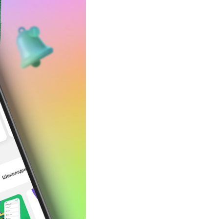
Соц.сети
Работа в MEGA
Доставка SIM
MegaKassa