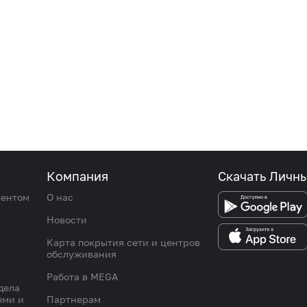
Компания
Скачать Личн
иентом
О нас
Новости
Карта покрытия сети и центров
обслуживания
Работа в MEGA
дела
ыми и
Партнерам