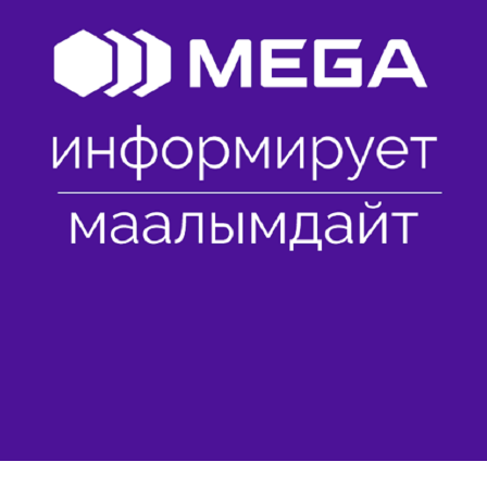
Развлечения
Новости
Подбор номера
MegaPay
Карта офисов и покрытие