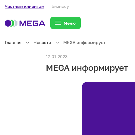
Частным клиентам
Бизнесу
Меню
Главная
Новости
MEGA информирует
Частным клиентам
12.01.2023
MEGA информирует
Частным клиентам
Связь
Бизнесу
Тарифы
eSIM