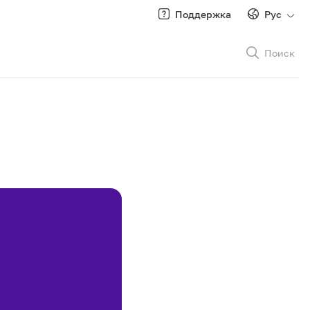
Поддержка
Рус
Поиск
Рус
/
Кырг
Роуминг