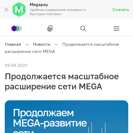
Megapay
Скачать
Удобное управление номером и
быстрые платежи
Рус
/
Кырг
Главная
Новости
Продолжается масштабное
расширение сети MEGA
Частным клиентам
09.08.2023
Продолжается масштабное
Частным клиентам
Связь
расширение сети MEGA
Бизнесу
Тарифы
Акции
Роуминг