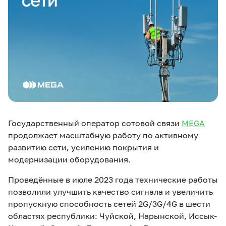
eSIM
M2M
Услуги
Компания
Все услуги
Развлечения
Соц.сети
Сервисы
Государственный оператор сотовой связи
MEGA
О нас
Новости
Работа в MEGA
продолжает масштабную работу по активному
Звонки и SMS
Подбор номера
Доставка SIM
развитию сети, усилению покрытия и
модернизации оборудования.
Карта офисов и
MegaTV
MegaPay
MegaKassa
Партнерам
покрытие
Проведённые в июле 2023 года технические работы
позволили улучшить качество сигнала и увеличить
пропускную способность сетей 2G/3G/4G в ­­­­­­­шести
областях республики: Чуйской, Нарынской, Иссык-