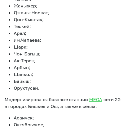
Жаныжер;
Джаны-Ноокат;
Дон-Кыштак;
Тескей;
Арал;
им.Чапаева;
Шарк;
Чон-Багыш;
Ак-Терек;
Арбын;
Шанкол;
Байыш;
Оруктусай.
Модернизированы базовые станции
MEGA
сети 2G
в городах Бишкек и Ош, а также в сёлах:
Асанчек;
Октябрьское;