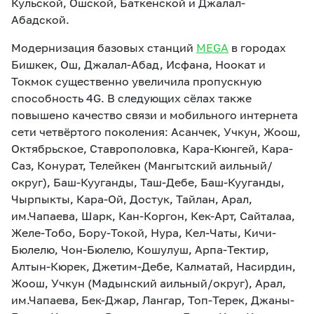
Кульской, Ошской, Баткенской и Джалал-
Абадской.
Модернизация базовых станций
MEGA
в городах
Бишкек, Ош, Джалал-Абад, Исфана, Ноокат и
Токмок существенно увеличила пропускную
способность 4G. В следующих сёлах также
повышено качество связи и мобильного интернета
сети четвёртого поколения: Асанчек, Учкун, Жоош,
Октябрьское, Ставрополовка, Кара-Кюнгей, Кара-
Саз, Конурат, Телейкен (Мангытский аильный/
округ), Баш-Кууганды, Таш-Дебе, Баш-Кууганды,
Чырпыкты, Кара-Ой, Достук, Тайлан, Арал,
им.Чапаева, Шарк, Кан-Коргон, Кек-Арт, Сайталаа,
Желе-Тобо, Бору-Токой, Нура, Кел-Чаты, Кичи-
Бюлелю, Чон-Бюлелю, Кошулуш, Арпа-Тектир,
Алтын-Кюрек, Джетим-Дебе, Калматай, Насирдин,
Жоош, Учкун (Мадынский аильный/округ), Арал,
им.Чапаева, Бек-Джар, Лангар, Топ-Терек, Джаны-