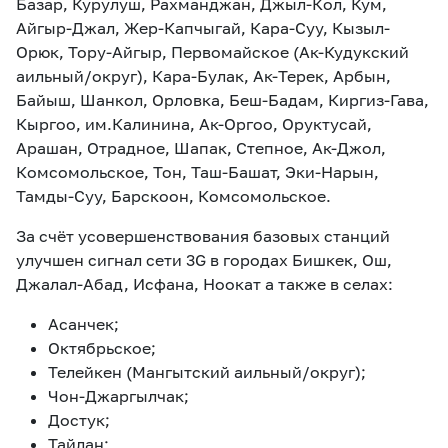
Базар, Курулуш, Рахманджан, Джыл-Кол, Кум,
Айгыр-Джал, Жер-Капчыгай, Кара-Суу, Кызыл-
Орюк, Тору-Айгыр, Первомайское (Ак-Кудукский
аильный/округ), Кара-Булак, Ак-Терек, Арбын,
Байыш, Шанкол, Орловка, Беш-Бадам, Киргиз-Гава,
Кыргоо, им.Калинина, Ак-Оргоо, Оруктусай,
Арашан, Отрадное, Шапак, Степное, Ак-Джол,
Комсомольское, Тон, Таш-Башат, Эки-Нарын,
Тамды-Суу, Барскоон, Комсомольское.
За счёт усовершенствования базовых станций
улучшен сигнал сети 3G в городах Бишкек, Ош,
Джалал-Абад, Исфана, Ноокат а также в селах:
Асанчек;
Октябрьское;
Телейкен (Мангытский аильный/округ);
Чон-Джаргылчак;
Достук;
Тайлан;