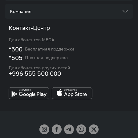
Услуги
Стать корпоративным клиентом
Компания
Акции и предложения
Тарифы
О нас
Контакт-Центр
Роуминг и международные звонки
Услуги
Новости
Для абонентов MEGA
eSIM
M2M
*500
Бесплатная поддержка
Карта покрытия сети и центров обслуживания
Подбор номера
*505
Платная поддержка
Контакты сотрудников отдела по работе с
Работа в MEGA
корпоративными и VIP клиентами
Для абонентов других сетей
+996 555 500 000
Партнерам
Бренд MEGA