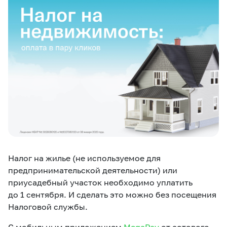
eSIM
M2M
Услуги
Компания
Все услуги
Развлечения
Соц.сети
Сервисы
О нас
Новости
Работа в MEGA
Звонки и SMS
Подбор номера
Доставка SIM
Налог на жилье (не используемое для
предпринимательской деятельности) или
Карта офисов и
MegaTV
MegaPay
MegaKassa
Партнерам
покрытие
приусадебный участок необходимо уплатить
до 1 сентября. И сделать это можно без посещения
Налоговой службы.