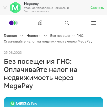
Megapay
Скачать
Удобное управление номером и
быстрые платежи
Рус
/
Кырг
Главная
Новости
Без посещения ГНС:
Оплачивайте налог на недвижимость через MegaPay
Частным клиентам
25.08.2023
Без посещения ГНС:
Частным клиентам
Связь
Оплачивайте налог на
Бизнесу
недвижимость через
MegaPay
Тарифы
Акции
Роуминг