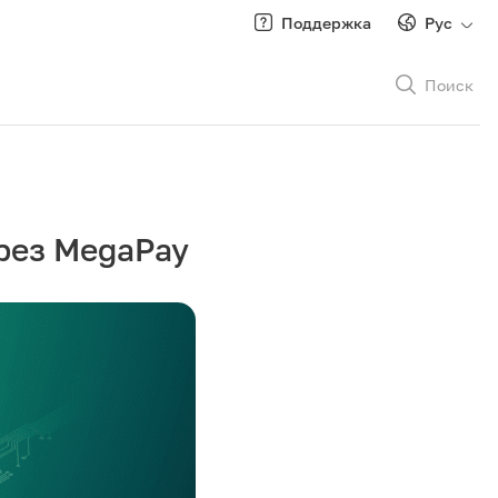
Поддержка
Рус
Поиск
Рус
/
Кырг
рез MegaPay
Роуминг