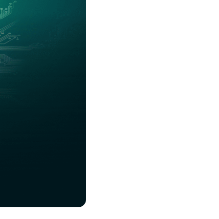
Соц.сети
Работа в MEGA
Доставка SIM
MegaKassa