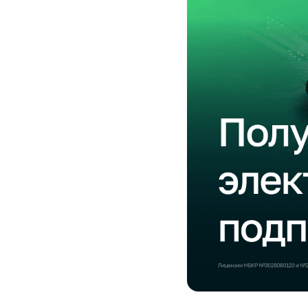
Услуги
Компания
Все услуги
Сервисы
О нас
Звонки и SMS
MegaTV
Партнерам