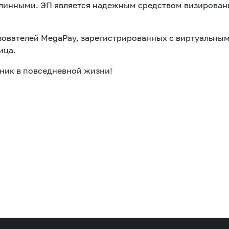
линными. ЭП является надежным средством визировани
ьзователей MegaPay, зарегистрированных с виртуальн
лица.
ик в повседневной жизни!