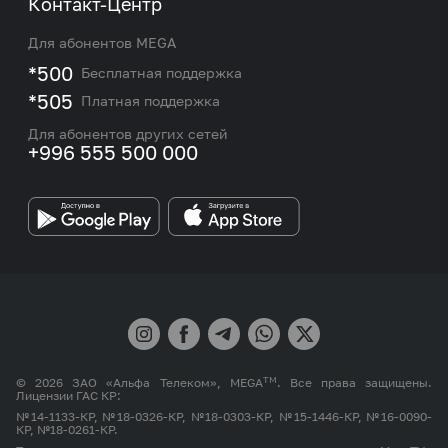
Контакт-Центр
Роуминг и международные звонки
Услуги
Новости
Для абонентов MEGA
eSIM
M2M
*500
Бесплатная поддержка
Карта покрытия сети и центров обслуживания
Подбор номера
*505
Платная поддержка
Контакты сотрудников отдела по работе с
Работа в MEGA
корпоративными и VIP клиентами
Для абонентов других сетей
+996 555 500 000
Партнерам
Бренд MEGA
TM
© 2026 ЗАО «Альфа Телеком», MEGA
. Все права защищены.
Лицензии ГАС КР:
№14-1133-КР, №18-0326-КР, №18-0303-КР, №15-1446-КР, №16-0090-
КР, №18-0261-КР.