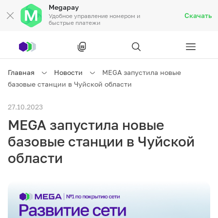
Megapay
Скачать
Удобное управление номером и
быстрые платежи
Рус
/
Кырг
Главная
Новости
MEGA запустила новые
базовые станции в Чуйской области
Частным клиентам
27.10.2023
MEGA запустила новые
Частным клиентам
Связь
базовые станции в Чуйской
Бизнесу
области
Тарифы
Акции
Роуминг