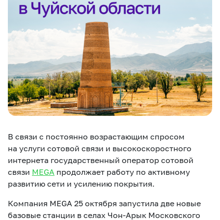
eSIM
M2M
Услуги
Компания
Все услуги
Развлечения
Соц.сети
Сервисы
О нас
Новости
Работа в MEGA
В связи с постоянно возрастающим спросом
Звонки и SMS
Подбор номера
Доставка SIM
на услуги сотовой связи и высокоскоростного
интернета государственный оператор сотовой
Карта офисов и
MegaTV
MegaPay
MegaKassa
Партнерам
связи
MEGA
продолжает работу по активному
покрытие
развитию сети и усилению покрытия.
Компания MEGA 25 октября запустила две новые
базовые станции в селах Чон-Арык Московского