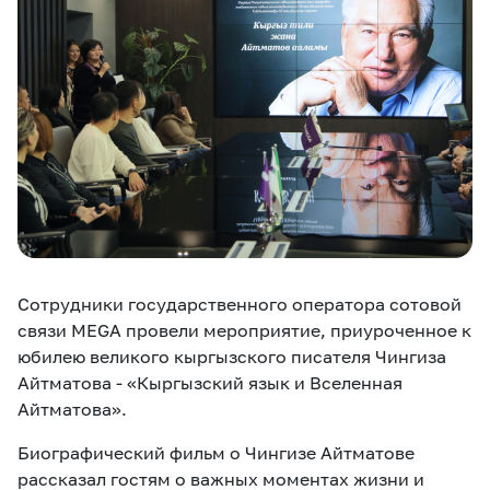
eSIM
M2M
Услуги
Компания
Все услуги
Развлечения
Соц.сети
Сервисы
О нас
Новости
Работа в MEGA
Сотрудники государственного оператора сотовой
Звонки и SMS
Подбор номера
Доставка SIM
связи MEGA провели мероприятие, приуроченное к
юбилею великого кыргызского писателя Чингиза
Карта офисов и
MegaTV
MegaPay
MegaKassa
Партнерам
Айтматова - «Кыргызский язык и Вселенная
покрытие
Айтматова».
Биографический фильм о Чингизе Айтматове
рассказал гостям о важных моментах жизни и