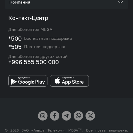
Компания
Акции и предложения
Тарифы
О нас
Контакт-Центр
Роуминг и международные звонки
Услуги
Новости
Для абонентов MEGA
eSIM
M2M
*500
Бесплатная поддержка
Карта покрытия сети и центров обслуживания
Подбор номера
*505
Платная поддержка
Контакты сотрудников отдела по работе с
Работа в MEGA
корпоративными и VIP клиентами
Для абонентов других сетей
+996 555 500 000
Партнерам
Бренд MEGA
TM
© 2026 ЗАО «Альфа Телеком», MEGA
. Все права защищены.