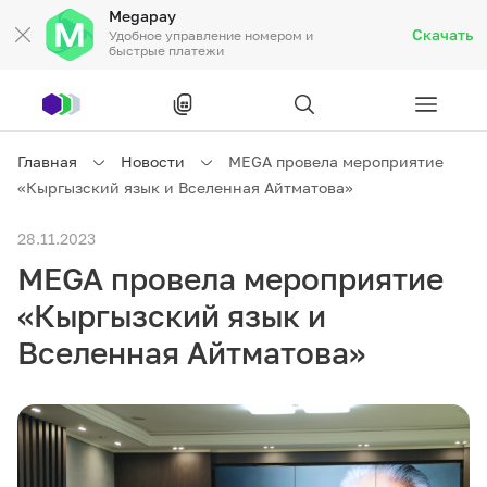
Megapay
Скачать
Удобное управление номером и
быстрые платежи
Рус
/
Кырг
Главная
Новости
MEGA провела мероприятие
«Кыргызский язык и Вселенная Айтматова»
Частным клиентам
28.11.2023
MEGA провела мероприятие
Частным клиентам
Связь
«Кыргызский язык и
Бизнесу
Вселенная Айтматова»
Тарифы
Акции
Роуминг