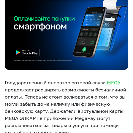
eSIM
M2M
Услуги
Компания
Все услуги
Развлечения
Соц.сети
Сервисы
О нас
Новости
Работа в MEGA
Государственный оператор сотовой связи
MEGA
Звонки и SMS
Подбор номера
Доставка SIM
продолжает расширять возможности безналичной
оплаты. Теперь не стоит волноваться о том, что вы
Карта офисов и
MegaTV
MegaPay
MegaKassa
Партнерам
могли забыть дома наличку или физическую
покрытие
банковскую карту. Держатели виртуальной карты
MEGA ЭЛКАРТ в приложении MegaPay могут
расплачиваться за товары и услуги при помощи
смартфона в одно касание.