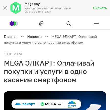
Megapay
Скачать
Удобное управление номером и
быстрые платежи
Рус
/
Кырг
Главная
Новости
MEGA ЭЛКАРТ: Оплачивай
покупки и услуги в одно касание смартфоном
Частным клиентам
10.01.2024
MEGA ЭЛКАРТ: Оплачивай
Частным клиентам
Связь
покупки и услуги в одно
Бизнесу
касание смартфоном
Тарифы
Акции
Роуминг