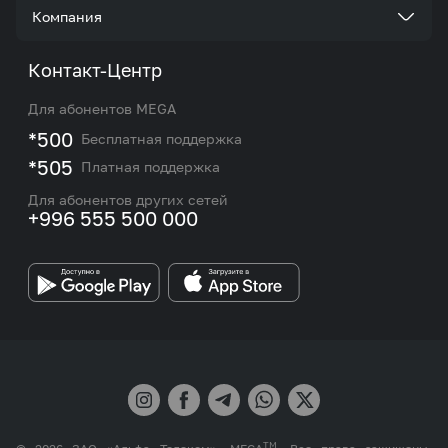
Стать корпоративным клиентом
Компания
Акции и предложения
Тарифы
О нас
Контакт-Центр
Роуминг и международные звонки
Услуги
Новости
Для абонентов MEGA
eSIM
M2M
*500
Бесплатная поддержка
Карта покрытия сети и центров обслуживания
Подбор номера
*505
Платная поддержка
Контакты сотрудников отдела по работе с
Работа в MEGA
корпоративными и VIP клиентами
Для абонентов других сетей
+996 555 500 000
Партнерам
Бренд MEGA
TM