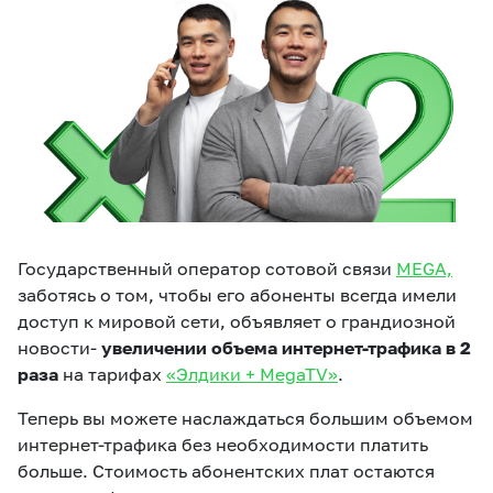
eSIM
M2M
Услуги
Компания
Все услуги
Развлечения
Соц.сети
Сервисы
Государственный оператор сотовой связи
MEGA,
О нас
Новости
Работа в MEGA
заботясь о том, чтобы его абоненты всегда имели
Звонки и SMS
Подбор номера
Доставка SIM
доступ к мировой сети, объявляет о грандиозной
новости-
увеличении объема интернет-трафика в 2
Карта офисов и
раза
MegaTV
на тарифах
«Элдики + MegaTV»
MegaPay
.
MegaKassa
Партнерам
покрытие
Теперь вы можете наслаждаться большим объемом
интернет-трафика без необходимости платить
больше. Стоимость абонентских плат остаются