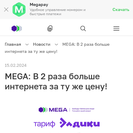
Megapay
Скачать
Удобное управление номером и
быстрые платежи
Рус
/
Кырг
Главная
Новости
MEGA: В 2 раза больше
интернета за ту же цену!
Частным клиентам
15.02.2024
MEGA: В 2 раза больше
Частным клиентам
Связь
интернета за ту же цену!
Бизнесу
Тарифы
Акции
Роуминг