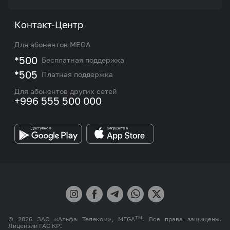
Акции и предложения
Тарифы
О нас
Контакт-Центр
Роуминг и международные звонки
Услуги
Новости
Для абонентов MEGA
eSIM
M2M
*500
Бесплатная поддержка
Карта покрытия сети и центров обслуживания
Подбор номера
*505
Платная поддержка
Контакты сотрудников отдела по работе с
Работа в MEGA
корпоративными и VIP клиентами
Для абонентов других сетей
+996 555 500 000
Партнерам
Бренд MEGA
TM
© 2026 ЗАО «Альфа Телеком», MEGA
. Все права защищены.
Лицензии ГАС КР: