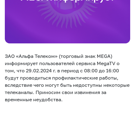
eSIM
M2M
Услуги
Компания
Все услуги
Развлечения
Соц.сети
ЗАО «Альфа Телеком» (торговый знак MEGA)
Сервисы
информирует пользователей сервиса MegaTV о
том, что 29.02.2024 г. в период с 08:00 до 16:00
О нас
Новости
Работа в MEGA
будут проводиться профилактические работы,
Звонки и SMS
Подбор номера
Доставка SIM
вследствие чего могут быть недоступны некоторые
телеканалы. Приносим свои извинения за
временные неудобства.
Карта офисов и
MegaTV
MegaPay
MegaKassa
Партнерам
покрытие