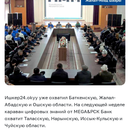
eSIM
M2M
Услуги
Компания
Все услуги
Развлечения
Соц.сети
Сервисы
О нас
Новости
Работа в MEGA
Звонки и SMS
Подбор номера
Доставка SIM
Ишкер24.okyy уже охватил Баткенскую, Жалал-
Карта офисов и
MegaTV
MegaPay
MegaKassa
Партнерам
покрытие
Абадскую и Ошскую области. На следующей неделе
караван цифровых знаний от MEGA&РСК Банк
охватит Таласскую, Нарынскую, Иссык-Кульскую и
Чуйскую области.