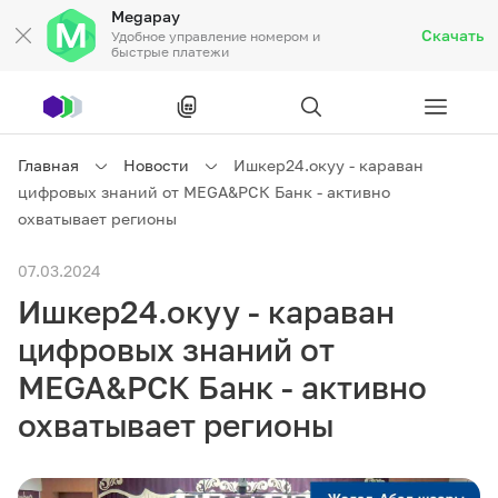
Megapay
Скачать
Удобное управление номером и
быстрые платежи
Рус
/
Кырг
Главная
Новости
Ишкер24.окуу - караван
цифровых знаний от MEGA&РСК Банк - активно
Частным клиентам
охватывает регионы
07.03.2024
Частным клиентам
Связь
Ишкер24.окуу - караван
Бизнесу
цифровых знаний от
MEGA&РСК Банк - активно
Тарифы
Акции
Роуминг
охватывает регионы