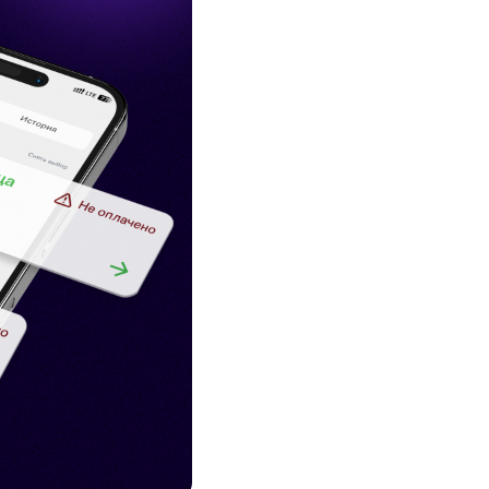
Соц.сети
Работа в MEGA
Доставка SIM
MegaKassa