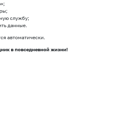
»;
ры;
ьную службу;
ить данные.
ся автоматически.
ник в повседневной жизни!