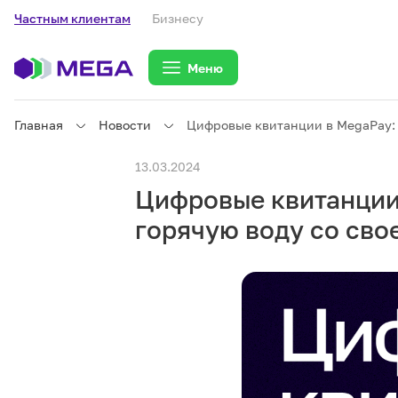
Частным клиентам
Бизнесу
Меню
Главная
Новости
Цифровые квитанции в MegaPay: П
Частным клиентам
13.03.2024
Цифровые квитанции 
Частным клиентам
Связь
горячую воду со сво
Бизнесу
Тарифы
eSIM