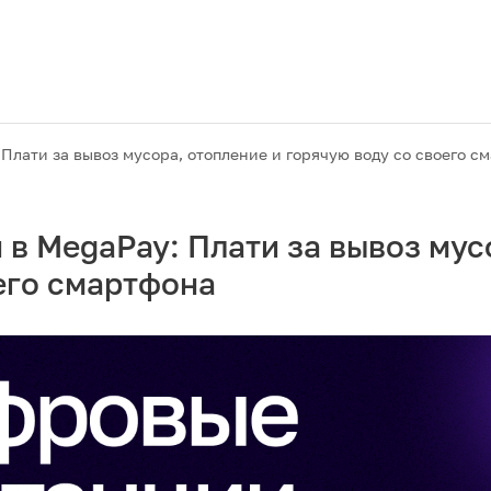
лати за вывоз мусора, отопление и горячую воду со своего с
в MegaPay: Плати за вывоз мус
его смартфона
Акции
M2M