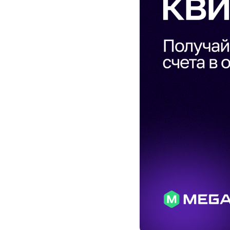
Услуги
Компания
Все услуги
Сервисы
О нас
Звонки и SMS
MegaTV
Партнерам