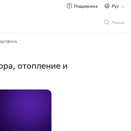
Поддержка
Рус
Поиск
Рус
/
Кырг
мартфона
ора, отопление и
Роуминг