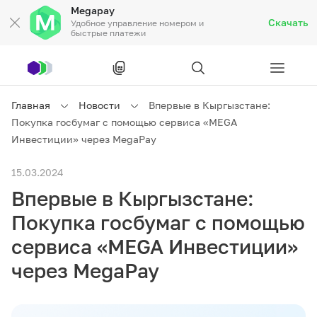
Megapay
Скачать
Удобное управление номером и
быстрые платежи
Рус
/
Кырг
Главная
Новости
Впервые в Кыргызстане:
Покупка госбумаг с помощью сервиса «MEGA
Частным клиентам
Инвестиции» через MegaPay
15.03.2024
Частным клиентам
Связь
Впервые в Кыргызстане:
Бизнесу
Покупка госбумаг с помощью
сервиса «MEGA Инвестиции»
Тарифы
Акции
Роуминг
через MegaPay